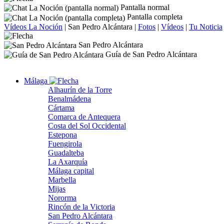
Pantalla normal
Pantalla completa
Vídeos La Noción
|
San Pedro Alcántara
|
Fotos
|
Vídeos
|
Tu Noticia
San Pedro Alcántara
Guía de San Pedro Alcántara
Málaga
Alhaurín de la Torre
Benalmádena
Cártama
Comarca de Antequera
Costa del Sol Occidental
Estepona
Fuengirola
Guadalteba
La Axarquía
Málaga capital
Marbella
Mijas
Nororma
Rincón de la Victoria
San Pedro Alcántara