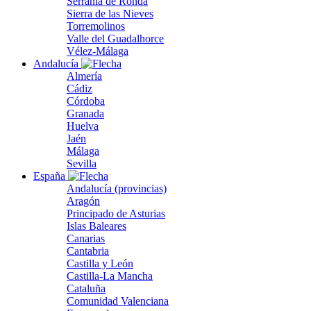
Serranía de Ronda
Sierra de las Nieves
Torremolinos
Valle del Guadalhorce
Vélez-Málaga
Andalucía
Almería
Cádiz
Córdoba
Granada
Huelva
Jaén
Málaga
Sevilla
España
Andalucía (provincias)
Aragón
Principado de Asturias
Islas Baleares
Canarias
Cantabria
Castilla y León
Castilla-La Mancha
Cataluña
Comunidad Valenciana