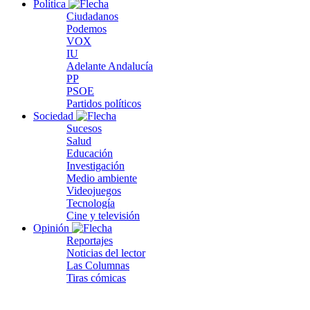
Política
Ciudadanos
Podemos
VOX
IU
Adelante Andalucía
PP
PSOE
Partidos políticos
Sociedad
Sucesos
Salud
Educación
Investigación
Medio ambiente
Videojuegos
Tecnología
Cine y televisión
Opinión
Reportajes
Noticias del lector
Las Columnas
Tiras cómicas