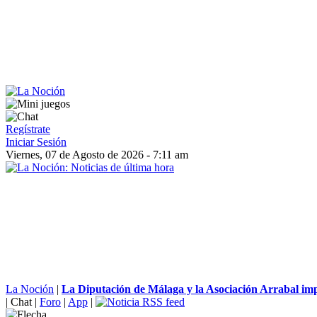
Regístrate
Iniciar Sesión
Viernes, 07 de Agosto de 2026 - 7:11 am
La Noción
|
La Diputación de Málaga y la Asociación Arrabal impu
|
Chat
|
Foro
|
App
|