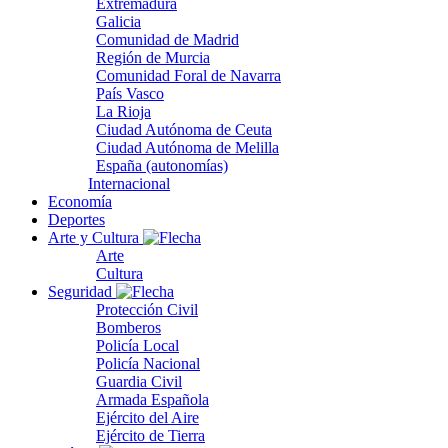
Extremadura
Galicia
Comunidad de Madrid
Región de Murcia
Comunidad Foral de Navarra
País Vasco
La Rioja
Ciudad Autónoma de Ceuta
Ciudad Autónoma de Melilla
España (autonomías)
Internacional
Economía
Deportes
Arte y Cultura
Arte
Cultura
Seguridad
Protección Civil
Bomberos
Policía Local
Policía Nacional
Guardia Civil
Armada Española
Ejército del Aire
Ejército de Tierra