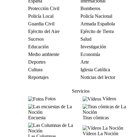
España
Internacional
Protección Civil
Bomberos
Policía Local
Policía Nacional
Guardia Civil
Armada Española
Ejército del Aire
Ejército de Tierra
Sucesos
Salud
Educación
Investigación
Medio ambiente
Economía
Deportes
Arte
Cultura
Iglesia Católica
Reportajes
Noticias del lector
Servicios
Fotos
Vídeos
Encuesta
Tiras cómicas
Vídeos La Noción
Las Columnas