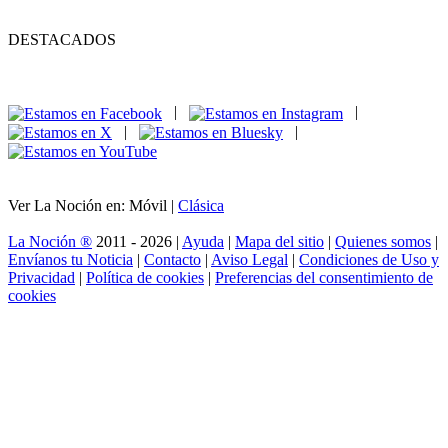
DESTACADOS
|
|
|
|
Ver La Noción en: Móvil |
Clásica
La Noción ®
2011 - 2026 |
Ayuda
|
Mapa del sitio
|
Quienes somos
|
Envíanos tu Noticia
|
Contacto
|
Aviso Legal
|
Condiciones de Uso y
Privacidad
|
Política de cookies
|
Preferencias del consentimiento de
cookies