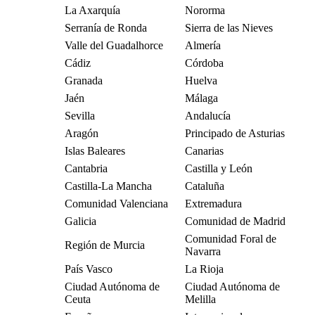
La Axarquía
Nororma
Serranía de Ronda
Sierra de las Nieves
Valle del Guadalhorce
Almería
Cádiz
Córdoba
Granada
Huelva
Jaén
Málaga
Sevilla
Andalucía
Aragón
Principado de Asturias
Islas Baleares
Canarias
Cantabria
Castilla y León
Castilla-La Mancha
Cataluña
Comunidad Valenciana
Extremadura
Galicia
Comunidad de Madrid
Comunidad Foral de
Región de Murcia
Navarra
País Vasco
La Rioja
Ciudad Autónoma de
Ciudad Autónoma de
Ceuta
Melilla