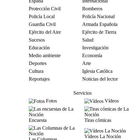
España
Internacional
Protección Civil
Bomberos
Policía Local
Policía Nacional
Guardia Civil
Armada Española
Ejército del Aire
Ejército de Tierra
Sucesos
Salud
Educación
Investigación
Medio ambiente
Economía
Deportes
Arte
Cultura
Iglesia Católica
Reportajes
Noticias del lector
Servicios
Fotos
Vídeos
Encuesta
Tiras cómicas
Vídeos La Noción
Las Columnas