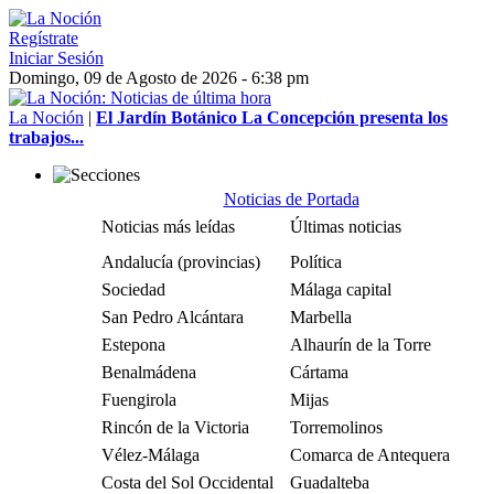
Regístrate
Iniciar Sesión
Domingo, 09 de Agosto de 2026 - 6:38 pm
La Noción
|
El Jardín Botánico La Concepción presenta los
trabajos...
Noticias de Portada
Noticias más leídas
Últimas noticias
Andalucía (provincias)
Política
Sociedad
Málaga capital
San Pedro Alcántara
Marbella
Estepona
Alhaurín de la Torre
Benalmádena
Cártama
Fuengirola
Mijas
Rincón de la Victoria
Torremolinos
Vélez-Málaga
Comarca de Antequera
Costa del Sol Occidental
Guadalteba