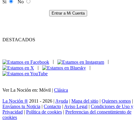
Si
No
Entrar a Mi Cuenta
DESTACADOS
|
|
|
|
Ver La Noción en: Móvil |
Clásica
La Noción ®
2011 - 2026 |
Ayuda
|
Mapa del sitio
|
Quienes somos
|
Envíanos tu Noticia
|
Contacto
|
Aviso Legal
|
Condiciones de Uso y
Privacidad
|
Política de cookies
|
Preferencias del consentimiento de
cookies