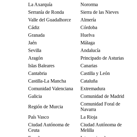
La Axarquía
Nororma
Serranía de Ronda
Sierra de las Nieves
Valle del Guadalhorce
Almería
Cádiz
Córdoba
Granada
Huelva
Jaén
Málaga
Sevilla
Andalucía
Aragón
Principado de Asturias
Islas Baleares
Canarias
Cantabria
Castilla y León
Castilla-La Mancha
Cataluña
Comunidad Valenciana
Extremadura
Galicia
Comunidad de Madrid
Comunidad Foral de
Región de Murcia
Navarra
País Vasco
La Rioja
Ciudad Autónoma de
Ciudad Autónoma de
Ceuta
Melilla