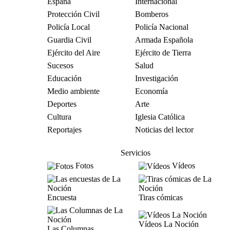
España
Internacional
Protección Civil
Bomberos
Policía Local
Policía Nacional
Guardia Civil
Armada Española
Ejército del Aire
Ejército de Tierra
Sucesos
Salud
Educación
Investigación
Medio ambiente
Economía
Deportes
Arte
Cultura
Iglesia Católica
Reportajes
Noticias del lector
Servicios
Fotos
Vídeos
Encuesta
Tiras cómicas
Vídeos La Noción
Las Columnas