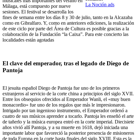
musicales más importantes del verano en
La Noción ads
Málaga, está compuesto por nueve
sesiones. El festival se desarrolla los
fines de semana entre los días 8 y 30 de julio, tanto en la Alcazaba
como en Gibralfaro. Y, como en anteriores ediciones, la realización
de este ciclo por parte del Área de Cultura es posible gracias a la
colaboración de la Fundación “la Caixa”. Para este concierto las
localidades están agotadas
El clave del emperador, tras el legado de Diego de
Pantoja
El jesuita español Diego de Pantoja fue uno de los primeros
extranjeros al servicio de la corte china a principios del siglo XVII.
Entre los obsequios ofrecidos al Emperador Wanli, el «muy buen
monacordio» fue uno de los regalos que más le impresionaron.
Intrigado por tan ingenioso instrumento, el Emperador ordenó a
cuatro de sus músicos aprender a tocarlo. Pantoja les enseñó el arte
de tañerlo y la música europea entró en la corte imperial. Diecisiete
años vivió allí Pantoja, y a su muerte en 1618, dejó iniciada una
importante labor que favoreció la posterior presencia de misioneros
de toda Europa en la corte hasta finales del siglo XVIII. Esta es la