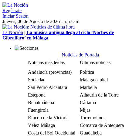
Regístrate
Iniciar Sesión
Jueves, 06 de Agosto de 2026 - 5:57 am
La Noción
|
La música antigua llega al ciclo ‘Noches de
Gibralfaro’ en Málaga
Noticias de Portada
Noticias más leídas
Últimas noticias
Andalucía (provincias)
Política
Sociedad
Málaga capital
San Pedro Alcántara
Marbella
Estepona
Alhaurín de la Torre
Benalmádena
Cártama
Fuengirola
Mijas
Rincón de la Victoria
Torremolinos
Vélez-Málaga
Comarca de Antequera
Costa del Sol Occidental
Guadalteba