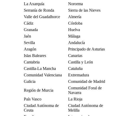
La Axarquía
Nororma
Serranía de Ronda
Sierra de las Nieves
Valle del Guadalhorce
Almería
Cádiz
Córdoba
Granada
Huelva
Jaén
Málaga
Sevilla
Andalucía
Aragón
Principado de Asturias
Islas Baleares
Canarias
Cantabria
Castilla y León
Castilla-La Mancha
Cataluña
Comunidad Valenciana
Extremadura
Galicia
Comunidad de Madrid
Comunidad Foral de
Región de Murcia
Navarra
País Vasco
La Rioja
Ciudad Autónoma de
Ciudad Autónoma de
Ceuta
Melilla