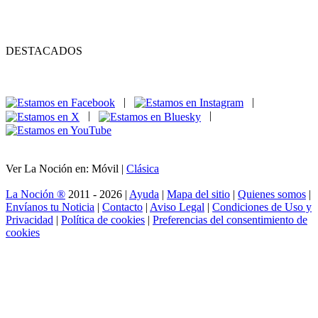
DESTACADOS
|
|
|
|
Ver La Noción en: Móvil |
Clásica
La Noción ®
2011 - 2026 |
Ayuda
|
Mapa del sitio
|
Quienes somos
|
Envíanos tu Noticia
|
Contacto
|
Aviso Legal
|
Condiciones de Uso y
Privacidad
|
Política de cookies
|
Preferencias del consentimiento de
cookies