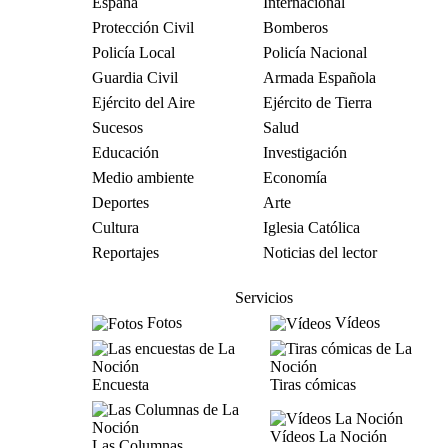
España
Internacional
Protección Civil
Bomberos
Policía Local
Policía Nacional
Guardia Civil
Armada Española
Ejército del Aire
Ejército de Tierra
Sucesos
Salud
Educación
Investigación
Medio ambiente
Economía
Deportes
Arte
Cultura
Iglesia Católica
Reportajes
Noticias del lector
Servicios
Fotos
Vídeos
Encuesta
Tiras cómicas
Vídeos La Noción
Las Columnas