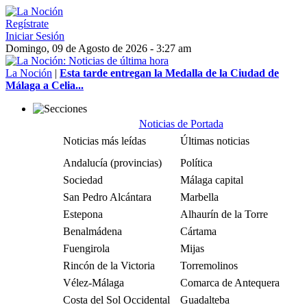
Regístrate
Iniciar Sesión
Domingo, 09 de Agosto de 2026 - 3:27 am
La Noción
|
Esta tarde entregan la Medalla de la Ciudad de
Málaga a Celia...
Noticias de Portada
Noticias más leídas
Últimas noticias
Andalucía (provincias)
Política
Sociedad
Málaga capital
San Pedro Alcántara
Marbella
Estepona
Alhaurín de la Torre
Benalmádena
Cártama
Fuengirola
Mijas
Rincón de la Victoria
Torremolinos
Vélez-Málaga
Comarca de Antequera
Costa del Sol Occidental
Guadalteba