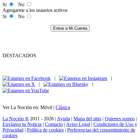
Si
No
Agregarme a los usuarios activos
Si
No
Entrar a Mi Cuenta
DESTACADOS
|
|
|
|
Ver La Noción en: Móvil |
Clásica
La Noción ®
2011 - 2026 |
Ayuda
|
Mapa del sitio
|
Quienes somos
|
Envíanos tu Noticia
|
Contacto
|
Aviso Legal
|
Condiciones de Uso y
Privacidad
|
Política de cookies
|
Preferencias del consentimiento de
cookies