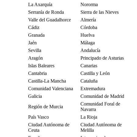
La Axarquía
Nororma
Serranía de Ronda
Sierra de las Nieves
Valle del Guadalhorce
Almería
Cádiz
Córdoba
Granada
Huelva
Jaén
Málaga
Sevilla
Andalucía
Aragón
Principado de Asturias
Islas Baleares
Canarias
Cantabria
Castilla y León
Castilla-La Mancha
Cataluña
Comunidad Valenciana
Extremadura
Galicia
Comunidad de Madrid
Comunidad Foral de
Región de Murcia
Navarra
País Vasco
La Rioja
Ciudad Autónoma de
Ciudad Autónoma de
Ceuta
Melilla