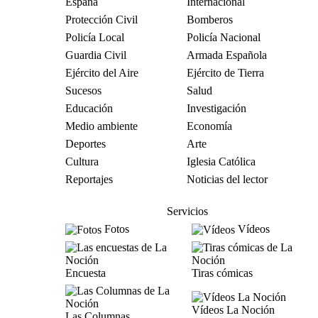
España
Internacional
Protección Civil
Bomberos
Policía Local
Policía Nacional
Guardia Civil
Armada Española
Ejército del Aire
Ejército de Tierra
Sucesos
Salud
Educación
Investigación
Medio ambiente
Economía
Deportes
Arte
Cultura
Iglesia Católica
Reportajes
Noticias del lector
Servicios
Fotos
Vídeos
Encuesta
Tiras cómicas
Vídeos La Noción
Las Columnas