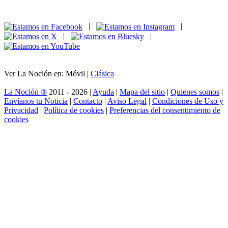
|
|
|
|
Ver La Noción en: Móvil |
Clásica
La Noción ®
2011 - 2026 |
Ayuda
|
Mapa del sitio
|
Quienes somos
|
Envíanos tu Noticia
|
Contacto
|
Aviso Legal
|
Condiciones de Uso y
Privacidad
|
Política de cookies
|
Preferencias del consentimiento de
cookies