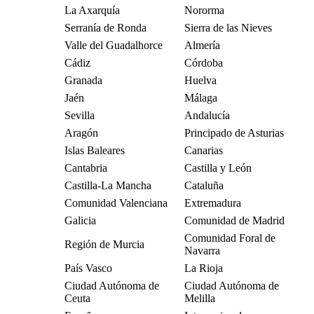
La Axarquía
Nororma
Serranía de Ronda
Sierra de las Nieves
Valle del Guadalhorce
Almería
Cádiz
Córdoba
Granada
Huelva
Jaén
Málaga
Sevilla
Andalucía
Aragón
Principado de Asturias
Islas Baleares
Canarias
Cantabria
Castilla y León
Castilla-La Mancha
Cataluña
Comunidad Valenciana
Extremadura
Galicia
Comunidad de Madrid
Comunidad Foral de
Región de Murcia
Navarra
País Vasco
La Rioja
Ciudad Autónoma de
Ciudad Autónoma de
Ceuta
Melilla