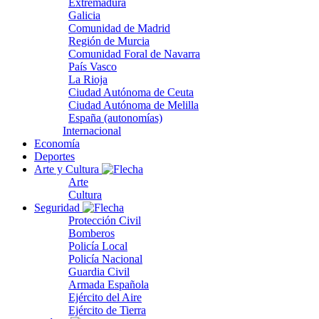
Extremadura
Galicia
Comunidad de Madrid
Región de Murcia
Comunidad Foral de Navarra
País Vasco
La Rioja
Ciudad Autónoma de Ceuta
Ciudad Autónoma de Melilla
España (autonomías)
Internacional
Economía
Deportes
Arte y Cultura
Arte
Cultura
Seguridad
Protección Civil
Bomberos
Policía Local
Policía Nacional
Guardia Civil
Armada Española
Ejército del Aire
Ejército de Tierra