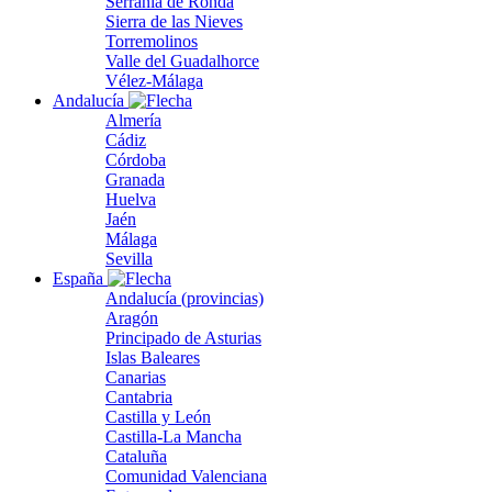
Serranía de Ronda
Sierra de las Nieves
Torremolinos
Valle del Guadalhorce
Vélez-Málaga
Andalucía
Almería
Cádiz
Córdoba
Granada
Huelva
Jaén
Málaga
Sevilla
España
Andalucía (provincias)
Aragón
Principado de Asturias
Islas Baleares
Canarias
Cantabria
Castilla y León
Castilla-La Mancha
Cataluña
Comunidad Valenciana