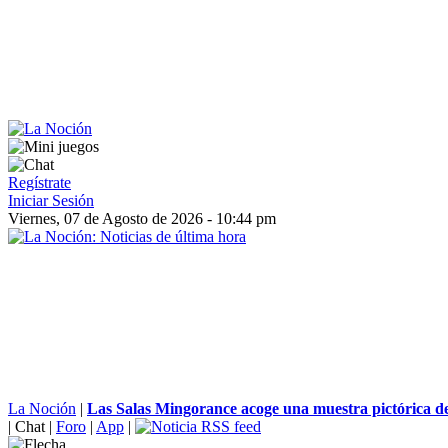
Regístrate
Iniciar Sesión
Viernes, 07 de Agosto de 2026 - 10:44 pm
La Noción
|
Las Salas Mingorance acoge una muestra pictórica de
|
Chat
|
Foro
|
App
|