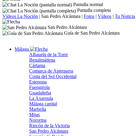
Pantalla normal
Pantalla completa
Vídeos La Noción
|
San Pedro Alcántara
|
Fotos
|
Vídeos
|
Tu Noticia
San Pedro Alcántara
Guía de San Pedro Alcántara
Málaga
Alhaurín de la Torre
Benalmádena
Cártama
Comarca de Antequera
Costa del Sol Occidental
Estepona
Fuengirola
Guadalteba
La Axarquía
Málaga capital
Marbella
Mijas
Nororma
Rincón de la Victoria
San Pedro Alcántara