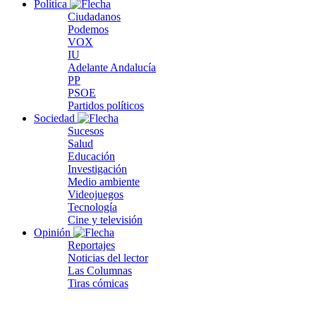
Política
Ciudadanos
Podemos
VOX
IU
Adelante Andalucía
PP
PSOE
Partidos políticos
Sociedad
Sucesos
Salud
Educación
Investigación
Medio ambiente
Videojuegos
Tecnología
Cine y televisión
Opinión
Reportajes
Noticias del lector
Las Columnas
Tiras cómicas