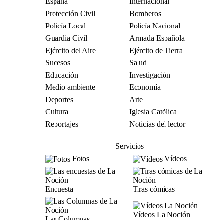
España
Internacional
Protección Civil
Bomberos
Policía Local
Policía Nacional
Guardia Civil
Armada Española
Ejército del Aire
Ejército de Tierra
Sucesos
Salud
Educación
Investigación
Medio ambiente
Economía
Deportes
Arte
Cultura
Iglesia Católica
Reportajes
Noticias del lector
Servicios
Fotos
Vídeos
Encuesta
Tiras cómicas
Vídeos La Noción
Las Columnas