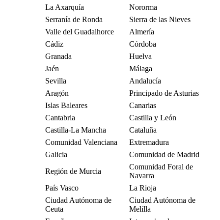
La Axarquía
Nororma
Serranía de Ronda
Sierra de las Nieves
Valle del Guadalhorce
Almería
Cádiz
Córdoba
Granada
Huelva
Jaén
Málaga
Sevilla
Andalucía
Aragón
Principado de Asturias
Islas Baleares
Canarias
Cantabria
Castilla y León
Castilla-La Mancha
Cataluña
Comunidad Valenciana
Extremadura
Galicia
Comunidad de Madrid
Comunidad Foral de
Región de Murcia
Navarra
País Vasco
La Rioja
Ciudad Autónoma de
Ciudad Autónoma de
Ceuta
Melilla