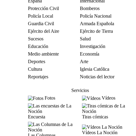
España
Internacional
Protección Civil
Bomberos
Policía Local
Policía Nacional
Guardia Civil
Armada Española
Ejército del Aire
Ejército de Tierra
Sucesos
Salud
Educación
Investigación
Medio ambiente
Economía
Deportes
Arte
Cultura
Iglesia Católica
Reportajes
Noticias del lector
Servicios
Fotos
Vídeos
Encuesta
Tiras cómicas
Vídeos La Noción
Las Columnas