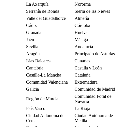
La Axarquía
Nororma
Serranía de Ronda
Sierra de las Nieves
Valle del Guadalhorce
Almería
Cádiz
Córdoba
Granada
Huelva
Jaén
Málaga
Sevilla
Andalucía
Aragón
Principado de Asturias
Islas Baleares
Canarias
Cantabria
Castilla y León
Castilla-La Mancha
Cataluña
Comunidad Valenciana
Extremadura
Galicia
Comunidad de Madrid
Comunidad Foral de
Región de Murcia
Navarra
País Vasco
La Rioja
Ciudad Autónoma de
Ciudad Autónoma de
Ceuta
Melilla