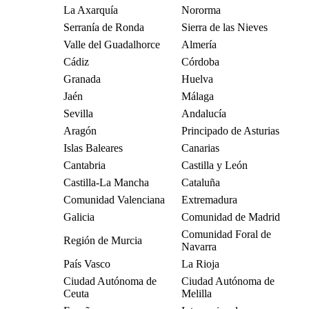
La Axarquía
Nororma
Serranía de Ronda
Sierra de las Nieves
Valle del Guadalhorce
Almería
Cádiz
Córdoba
Granada
Huelva
Jaén
Málaga
Sevilla
Andalucía
Aragón
Principado de Asturias
Islas Baleares
Canarias
Cantabria
Castilla y León
Castilla-La Mancha
Cataluña
Comunidad Valenciana
Extremadura
Galicia
Comunidad de Madrid
Comunidad Foral de
Región de Murcia
Navarra
País Vasco
La Rioja
Ciudad Autónoma de
Ciudad Autónoma de
Ceuta
Melilla