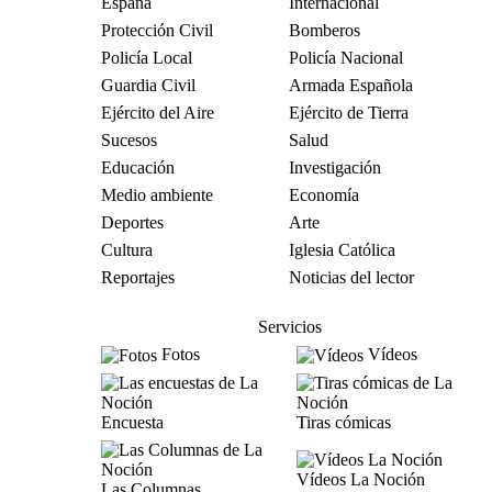
España
Internacional
Protección Civil
Bomberos
Policía Local
Policía Nacional
Guardia Civil
Armada Española
Ejército del Aire
Ejército de Tierra
Sucesos
Salud
Educación
Investigación
Medio ambiente
Economía
Deportes
Arte
Cultura
Iglesia Católica
Reportajes
Noticias del lector
Servicios
Fotos
Vídeos
Encuesta
Tiras cómicas
Vídeos La Noción
Las Columnas