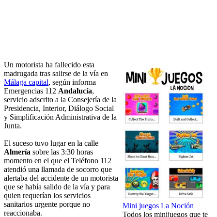
Un motorista ha fallecido esta
madrugada tras salirse de la vía en
Málaga capital
, según informa
Emergencias 112
Andalucía
,
servicio adscrito a la Consejería de la
Presidencia, Interior, Diálogo Social
y Simplificación Administrativa de la
Junta.
El suceso tuvo lugar en la calle
Almería
sobre las 3:30 horas
momento en el que el Teléfono 112
atendió una llamada de socorro que
alertaba del accidente de un motorista
que se había salido de la vía y para
quien requerían los servicios
sanitarios urgente porque no
Mini juegos La Noción
reaccionaba.
Todos los minijuegos que te