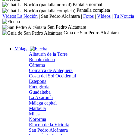
Pantalla normal
Pantalla completa
Vídeos La Noción
|
San Pedro Alcántara
|
Fotos
|
Vídeos
|
Tu Noticia
San Pedro Alcántara
Guía de San Pedro Alcántara
Málaga
Alhaurín de la Torre
Benalmádena
Cártama
Comarca de Antequera
Costa del Sol Occidental
Estepona
Fuengirola
Guadalteba
La Axarquía
Málaga capital
Marbella
Mijas
Nororma
Rincón de la Victoria
San Pedro Alcántara