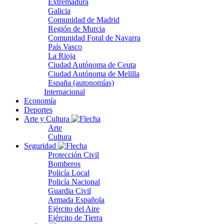
Extremadura
Galicia
Comunidad de Madrid
Región de Murcia
Comunidad Foral de Navarra
País Vasco
La Rioja
Ciudad Autónoma de Ceuta
Ciudad Autónoma de Melilla
España (autonomías)
Internacional
Economía
Deportes
Arte y Cultura
Arte
Cultura
Seguridad
Protección Civil
Bomberos
Policía Local
Policía Nacional
Guardia Civil
Armada Española
Ejército del Aire
Ejército de Tierra