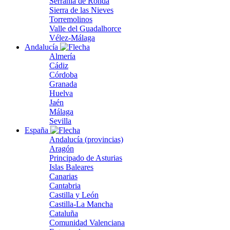
Serranía de Ronda
Sierra de las Nieves
Torremolinos
Valle del Guadalhorce
Vélez-Málaga
Andalucía
Almería
Cádiz
Córdoba
Granada
Huelva
Jaén
Málaga
Sevilla
España
Andalucía (provincias)
Aragón
Principado de Asturias
Islas Baleares
Canarias
Cantabria
Castilla y León
Castilla-La Mancha
Cataluña
Comunidad Valenciana