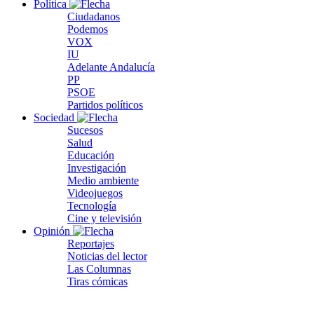
Política
Ciudadanos
Podemos
VOX
IU
Adelante Andalucía
PP
PSOE
Partidos políticos
Sociedad
Sucesos
Salud
Educación
Investigación
Medio ambiente
Videojuegos
Tecnología
Cine y televisión
Opinión
Reportajes
Noticias del lector
Las Columnas
Tiras cómicas