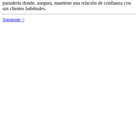
El sorteo de Fin de Semana de la Córdoba ha dejado este domingo
un Sueldazo de 240.000 euros en Pozoblanco (Córdoba),
correspondiente a un premio de 2.000 euros al mes durante diez
años.
La ONCE reparte 200.000 euros en
Utrera con diez cupones premiados
CRISTINA RANDALL
|
Sevilla
Vázquez, vendedor de la ONCE