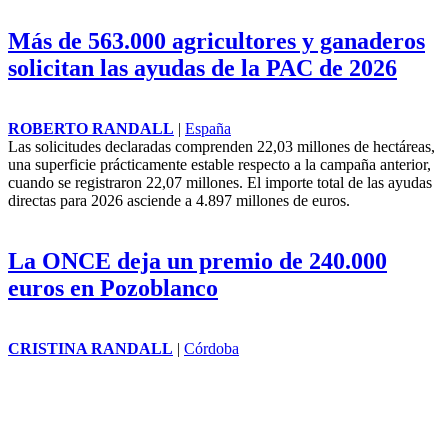
falsas ayudas públicas
ROBERTO RANDALL
|
Región de Murcia
La Policía Nacional ha detenido
en
Murcia
a un hombre acusado
de estafar a personas vulnerables
mediante falsas promesas de
ayudas económicas y
subvenciones públicas. Sobre el
arrestado pesaban cinco órdenes
judiciales y policiales de
búsqueda y detención por
presuntos delitos de estafa y
hurto cometidos en distintos
puntos de la Región de
Murcia
y
Zaragoza.
Más de 563.000 agricultores y ganaderos
solicitan las ayudas de la PAC de 2026