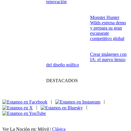
El árbol genealógico
de Juego de Tronos:
todos quieren el
trono, pero la sangre
manda
IA en videojuegos: cuando los NPC
empiezan a jugar contigo
Del libro al prime
time: historias que
saltaron de la página
a la pantalla
Verano sin señal: por qué las ciudades
turísticas se quedan sin internet cuando más
lo necesitan
Las apps Android
imprescindibles para