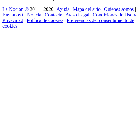
2026: el móvil como
centro de mando
digital
Halo: Campaign Evolved: el regreso del Jefe
Maestro entre la memoria, la acción y la
renovación
Monster Hunter
Wilds estrena demo
y prepara su gran
escaparate
competitivo global
Crear imágenes con
IA: el nuevo lienzo
del diseño gráfico
DESTACADOS