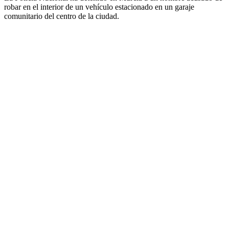
La Policía Nacional ha detenido en
Murcia
a un hombre acusado de
robar en el interior de un vehículo estacionado en un garaje
comunitario del centro de la ciudad.