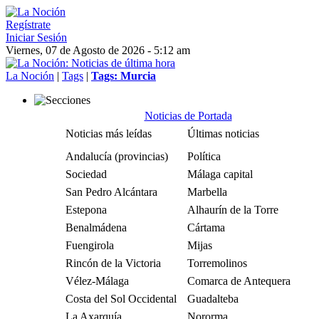
Regístrate
Iniciar Sesión
Viernes, 07 de Agosto de 2026 - 5:12 am
La Noción
|
Tags
|
Tags: Murcia
Noticias de Portada
Noticias más leídas
Últimas noticias
Andalucía (provincias)
Política
Sociedad
Málaga capital
San Pedro Alcántara
Marbella
Estepona
Alhaurín de la Torre
Benalmádena
Cártama
Fuengirola
Mijas
Rincón de la Victoria
Torremolinos
Vélez-Málaga
Comarca de Antequera
Costa del Sol Occidental
Guadalteba
La Axarquía
Nororma