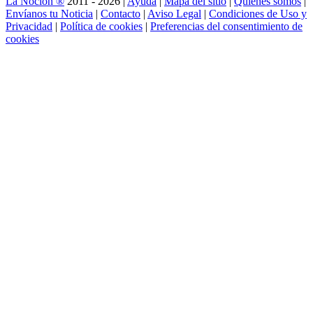
La Noción ®
2011 - 2026 |
Ayuda
|
Mapa del sitio
|
Quienes somos
|
Envíanos tu Noticia
|
Contacto
|
Aviso Legal
|
Condiciones de Uso y
Privacidad
|
Política de cookies
|
Preferencias del consentimiento de
cookies