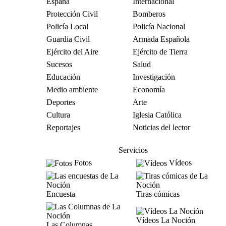
España
Internacional
Protección Civil
Bomberos
Policía Local
Policía Nacional
Guardia Civil
Armada Española
Ejército del Aire
Ejército de Tierra
Sucesos
Salud
Educación
Investigación
Medio ambiente
Economía
Deportes
Arte
Cultura
Iglesia Católica
Reportajes
Noticias del lector
Servicios
Fotos
Vídeos
Encuesta
Tiras cómicas
Vídeos La Noción
Las Columnas