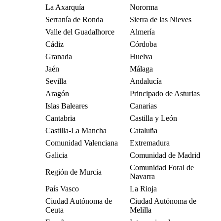
La Axarquía
Nororma
Serranía de Ronda
Sierra de las Nieves
Valle del Guadalhorce
Almería
Cádiz
Córdoba
Granada
Huelva
Jaén
Málaga
Sevilla
Andalucía
Aragón
Principado de Asturias
Islas Baleares
Canarias
Cantabria
Castilla y León
Castilla-La Mancha
Cataluña
Comunidad Valenciana
Extremadura
Galicia
Comunidad de Madrid
Comunidad Foral de
Región de Murcia
Navarra
País Vasco
La Rioja
Ciudad Autónoma de
Ciudad Autónoma de
Ceuta
Melilla