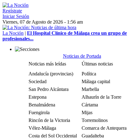
Regístrate
Iniciar Sesión
Viernes, 07 de Agosto de 2026 - 1:56 am
La Noción
|
El Hospital Clínico de Málaga crea un grupo de
profesionales...
Noticias de Portada
Noticias más leídas
Últimas noticias
Andalucía (provincias)
Política
Sociedad
Málaga capital
San Pedro Alcántara
Marbella
Estepona
Alhaurín de la Torre
Benalmádena
Cártama
Fuengirola
Mijas
Rincón de la Victoria
Torremolinos
Vélez-Málaga
Comarca de Antequera
Costa del Sol Occidental
Guadalteba