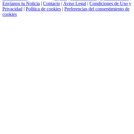
Envíanos tu Noticia
|
Contacto
|
Aviso Legal
|
Condiciones de Uso y
Privacidad
|
Política de cookies
|
Preferencias del consentimiento de
cookies