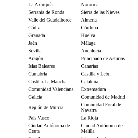
La Axarquía
Nororma
Serranía de Ronda
Sierra de las Nieves
Valle del Guadalhorce
Almería
Cádiz
Córdoba
Granada
Huelva
Jaén
Málaga
Sevilla
Andalucía
Aragón
Principado de Asturias
Islas Baleares
Canarias
Cantabria
Castilla y León
Castilla-La Mancha
Cataluña
Comunidad Valenciana
Extremadura
Galicia
Comunidad de Madrid
Comunidad Foral de
Región de Murcia
Navarra
País Vasco
La Rioja
Ciudad Autónoma de
Ciudad Autónoma de
Ceuta
Melilla