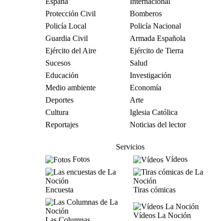
España
Internacional
Protección Civil
Bomberos
Policía Local
Policía Nacional
Guardia Civil
Armada Española
Ejército del Aire
Ejército de Tierra
Sucesos
Salud
Educación
Investigación
Medio ambiente
Economía
Deportes
Arte
Cultura
Iglesia Católica
Reportajes
Noticias del lector
Servicios
Fotos
Vídeos
Encuesta
Tiras cómicas
Vídeos La Noción
Las Columnas