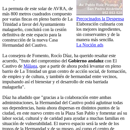
La permuta de este solar de AVRA, de
más 800 metros cuadrados compuesto
Precocinados la Despensa
por varias fincas en pleno barrio de La
Elaboración culinaria con
Trinidad a favor del Ayuntamiento
los mejores ingredientes,
malagueño, concluirá con la cesión
sin conservantes y de la
definitiva de este espacio para la
manera más sencilla.
construcción de la nueva Casa
La Noción ads
Hermandad del Cautivo.
La consejera de Fomento, Rocío Díaz, ha querido resaltar este
acuerdo, "fruto del compromiso del
Gobierno andaluz
con El
Cautivo de
Málaga
, que a partir de ahora podrá levantar en pleno
barrio de La Trinidad un gran centro de acción social, de formación,
de empleo y de cultura, y también de hermandad entre vecinos,
impulsando así el bienestar y el desarrollo de esta barriada
malagueña".
Díaz ha añadido que "gracias a la colaboración entre ambas
administraciones, la Hermandad del Cautivo podrá aglutinar todas
sus dependencias, hasta ahora dispersas en distintos puntos de la
ciudad, en este nuevo centro en la Plaza San Pablo y fomentar así su
labor social, cultural y de caridad para ayudar a muchas familias en
situación de vulnerabilidad. El nuevo espacio será la sede de los
tronos de la Hermandad y de su museo, así como el centro de