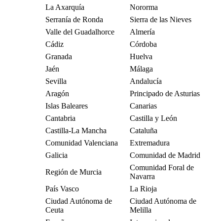
La Axarquía
Nororma
Serranía de Ronda
Sierra de las Nieves
Valle del Guadalhorce
Almería
Cádiz
Córdoba
Granada
Huelva
Jaén
Málaga
Sevilla
Andalucía
Aragón
Principado de Asturias
Islas Baleares
Canarias
Cantabria
Castilla y León
Castilla-La Mancha
Cataluña
Comunidad Valenciana
Extremadura
Galicia
Comunidad de Madrid
Comunidad Foral de
Región de Murcia
Navarra
País Vasco
La Rioja
Ciudad Autónoma de
Ciudad Autónoma de
Ceuta
Melilla