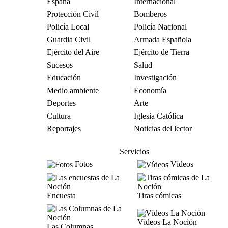
España
Internacional
Protección Civil
Bomberos
Policía Local
Policía Nacional
Guardia Civil
Armada Española
Ejército del Aire
Ejército de Tierra
Sucesos
Salud
Educación
Investigación
Medio ambiente
Economía
Deportes
Arte
Cultura
Iglesia Católica
Reportajes
Noticias del lector
Servicios
Fotos
Vídeos
Encuesta
Tiras cómicas
Vídeos La Noción
Las Columnas