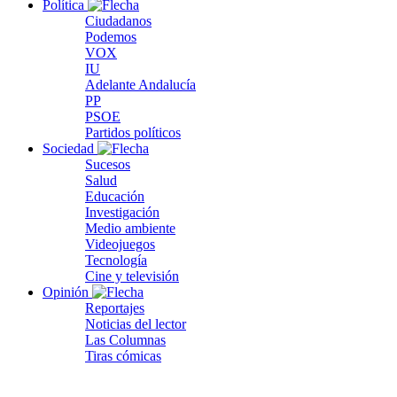
Política
Ciudadanos
Podemos
VOX
IU
Adelante Andalucía
PP
PSOE
Partidos políticos
Sociedad
Sucesos
Salud
Educación
Investigación
Medio ambiente
Videojuegos
Tecnología
Cine y televisión
Opinión
Reportajes
Noticias del lector
Las Columnas
Tiras cómicas