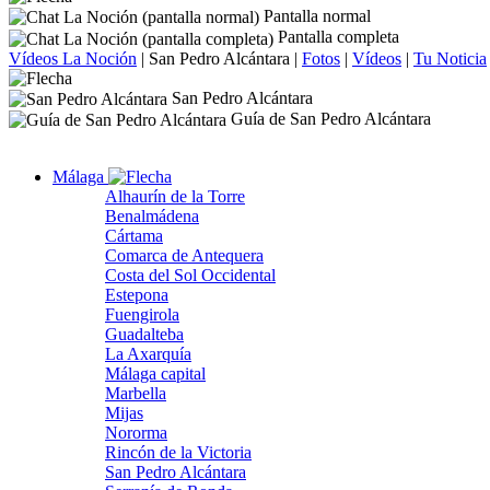
Pantalla normal
Pantalla completa
Vídeos La Noción
|
San Pedro Alcántara
|
Fotos
|
Vídeos
|
Tu Noticia
San Pedro Alcántara
Guía de San Pedro Alcántara
Málaga
Alhaurín de la Torre
Benalmádena
Cártama
Comarca de Antequera
Costa del Sol Occidental
Estepona
Fuengirola
Guadalteba
La Axarquía
Málaga capital
Marbella
Mijas
Nororma
Rincón de la Victoria
San Pedro Alcántara