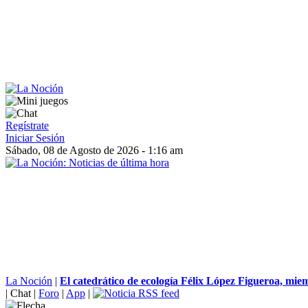
Regístrate
Iniciar Sesión
Sábado, 08 de Agosto de 2026 - 1:16 am
La Noción
|
El catedrático de ecología Félix López Figueroa, miem
|
Chat
|
Foro
|
App
|