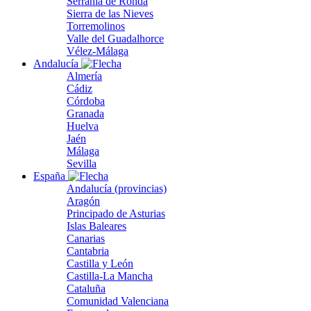
Serranía de Ronda
Sierra de las Nieves
Torremolinos
Valle del Guadalhorce
Vélez-Málaga
Andalucía
Almería
Cádiz
Córdoba
Granada
Huelva
Jaén
Málaga
Sevilla
España
Andalucía (provincias)
Aragón
Principado de Asturias
Islas Baleares
Canarias
Cantabria
Castilla y León
Castilla-La Mancha
Cataluña
Comunidad Valenciana