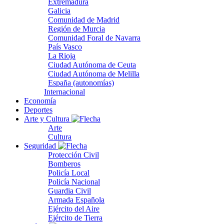
Extremadura
Galicia
Comunidad de Madrid
Región de Murcia
Comunidad Foral de Navarra
País Vasco
La Rioja
Ciudad Autónoma de Ceuta
Ciudad Autónoma de Melilla
España (autonomías)
Internacional
Economía
Deportes
Arte y Cultura
Arte
Cultura
Seguridad
Protección Civil
Bomberos
Policía Local
Policía Nacional
Guardia Civil
Armada Española
Ejército del Aire
Ejército de Tierra