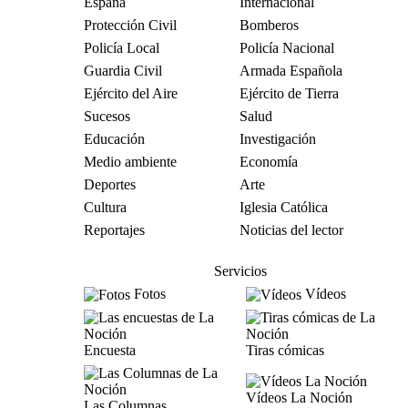
España
Internacional
Protección Civil
Bomberos
Policía Local
Policía Nacional
Guardia Civil
Armada Española
Ejército del Aire
Ejército de Tierra
Sucesos
Salud
Educación
Investigación
Medio ambiente
Economía
Deportes
Arte
Cultura
Iglesia Católica
Reportajes
Noticias del lector
Servicios
Fotos
Vídeos
Encuesta
Tiras cómicas
Vídeos La Noción
Las Columnas