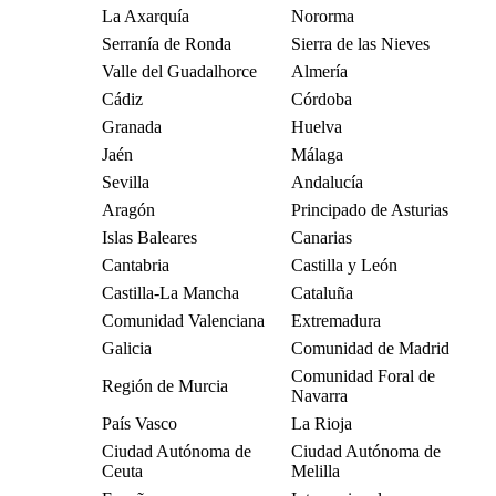
La Axarquía
Nororma
Serranía de Ronda
Sierra de las Nieves
Valle del Guadalhorce
Almería
Cádiz
Córdoba
Granada
Huelva
Jaén
Málaga
Sevilla
Andalucía
Aragón
Principado de Asturias
Islas Baleares
Canarias
Cantabria
Castilla y León
Castilla-La Mancha
Cataluña
Comunidad Valenciana
Extremadura
Galicia
Comunidad de Madrid
Comunidad Foral de
Región de Murcia
Navarra
País Vasco
La Rioja
Ciudad Autónoma de
Ciudad Autónoma de
Ceuta
Melilla