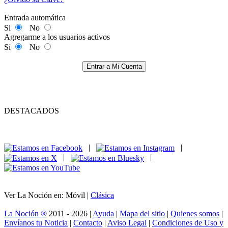
Entrada automática
Si
No
Agregarme a los usuarios activos
Si
No
Entrar a Mi Cuenta
DESTACADOS
|
|
|
|
Ver La Noción en: Móvil |
Clásica
La Noción ®
2011 - 2026 |
Ayuda
|
Mapa del sitio
|
Quienes somos
|
Envíanos tu Noticia
|
Contacto
|
Aviso Legal
|
Condiciones de Uso y