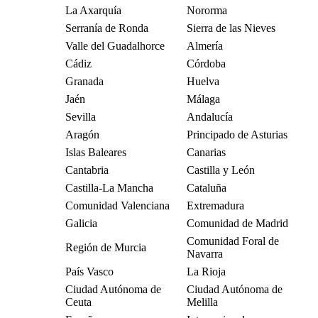
La Axarquía
Nororma
Serranía de Ronda
Sierra de las Nieves
Valle del Guadalhorce
Almería
Cádiz
Córdoba
Granada
Huelva
Jaén
Málaga
Sevilla
Andalucía
Aragón
Principado de Asturias
Islas Baleares
Canarias
Cantabria
Castilla y León
Castilla-La Mancha
Cataluña
Comunidad Valenciana
Extremadura
Galicia
Comunidad de Madrid
Comunidad Foral de
Región de Murcia
Navarra
País Vasco
La Rioja
Ciudad Autónoma de
Ciudad Autónoma de
Ceuta
Melilla