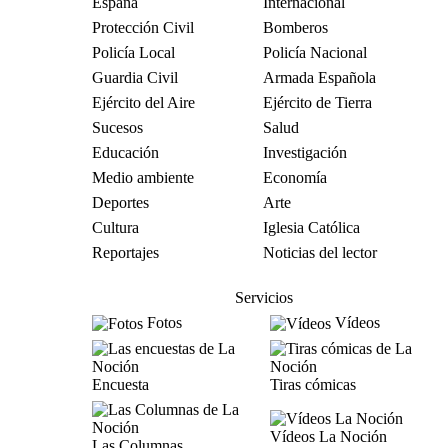
España
Internacional
Protección Civil
Bomberos
Policía Local
Policía Nacional
Guardia Civil
Armada Española
Ejército del Aire
Ejército de Tierra
Sucesos
Salud
Educación
Investigación
Medio ambiente
Economía
Deportes
Arte
Cultura
Iglesia Católica
Reportajes
Noticias del lector
Servicios
Fotos
Vídeos
Encuesta
Tiras cómicas
Vídeos La Noción
Las Columnas