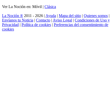
Ver La Noción en: Móvil |
Clásica
La Noción ®
2011 - 2026 |
Ayuda
|
Mapa del sitio
|
Quienes somos
|
Envíanos tu Noticia
|
Contacto
|
Aviso Legal
|
Condiciones de Uso y
Privacidad
|
Política de cookies
|
Preferencias del consentimiento de
cookies