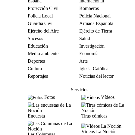
España
Internacional
Protección Civil
Bomberos
Policía Local
Policía Nacional
Guardia Civil
Armada Española
Ejército del Aire
Ejército de Tierra
Sucesos
Salud
Educación
Investigación
Medio ambiente
Economía
Deportes
Arte
Cultura
Iglesia Católica
Reportajes
Noticias del lector
Servicios
Fotos
Vídeos
Encuesta
Tiras cómicas
Vídeos La Noción
Las Columnas