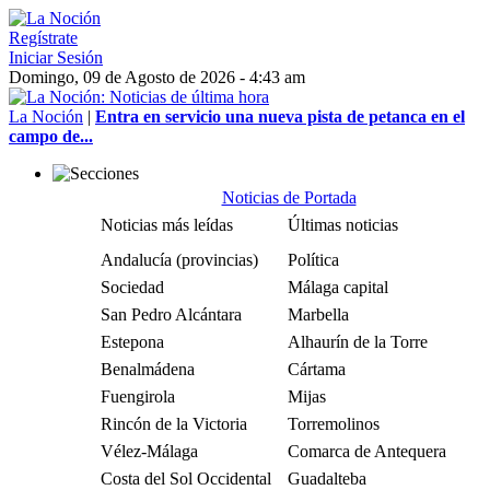
Regístrate
Iniciar Sesión
Domingo, 09 de Agosto de 2026 - 4:43 am
La Noción
|
Entra en servicio una nueva pista de petanca en el
campo de...
Noticias de Portada
Noticias más leídas
Últimas noticias
Andalucía (provincias)
Política
Sociedad
Málaga capital
San Pedro Alcántara
Marbella
Estepona
Alhaurín de la Torre
Benalmádena
Cártama
Fuengirola
Mijas
Rincón de la Victoria
Torremolinos
Vélez-Málaga
Comarca de Antequera
Costa del Sol Occidental
Guadalteba