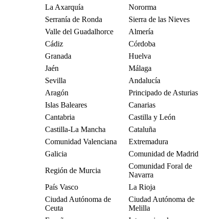
La Axarquía
Nororma
Serranía de Ronda
Sierra de las Nieves
Valle del Guadalhorce
Almería
Cádiz
Córdoba
Granada
Huelva
Jaén
Málaga
Sevilla
Andalucía
Aragón
Principado de Asturias
Islas Baleares
Canarias
Cantabria
Castilla y León
Castilla-La Mancha
Cataluña
Comunidad Valenciana
Extremadura
Galicia
Comunidad de Madrid
Comunidad Foral de
Región de Murcia
Navarra
País Vasco
La Rioja
Ciudad Autónoma de
Ciudad Autónoma de
Ceuta
Melilla