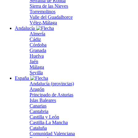
Serranía de Ronda
Sierra de las Nieves
Torremolinos
Valle del Guadalhorce
Vélez-Málaga
Andalucía
Almería
Cádiz
Córdoba
Granada
Huelva
Jaén
Málaga
Sevilla
España
Andalucía (provincias)
Aragón
Principado de Asturias
Islas Baleares
Canarias
Cantabria
Castilla y León
Castilla-La Mancha
Cataluña
Comunidad Valenciana