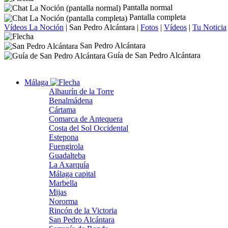
Pantalla normal
Pantalla completa
Vídeos La Noción
|
San Pedro Alcántara
|
Fotos
|
Vídeos
|
Tu Noticia
San Pedro Alcántara
Guía de San Pedro Alcántara
Málaga
Alhaurín de la Torre
Benalmádena
Cártama
Comarca de Antequera
Costa del Sol Occidental
Estepona
Fuengirola
Guadalteba
La Axarquía
Málaga capital
Marbella
Mijas
Nororma
Rincón de la Victoria
San Pedro Alcántara