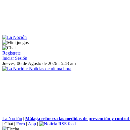
Regístrate
Iniciar Sesión
Jueves, 06 de Agosto de 2026 - 5:43 am
La Noción
|
Málaga refuerza las medidas de prevención y control 
|
Chat
|
Foro
|
App
|