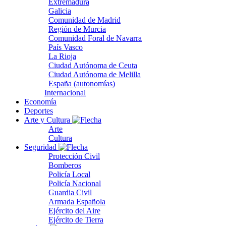
Extremadura
Galicia
Comunidad de Madrid
Región de Murcia
Comunidad Foral de Navarra
País Vasco
La Rioja
Ciudad Autónoma de Ceuta
Ciudad Autónoma de Melilla
España (autonomías)
Internacional
Economía
Deportes
Arte y Cultura
Arte
Cultura
Seguridad
Protección Civil
Bomberos
Policía Local
Policía Nacional
Guardia Civil
Armada Española
Ejército del Aire
Ejército de Tierra