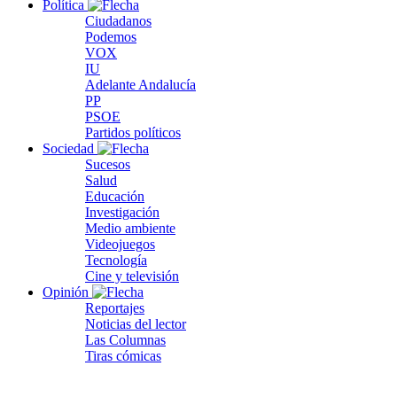
Política
Ciudadanos
Podemos
VOX
IU
Adelante Andalucía
PP
PSOE
Partidos políticos
Sociedad
Sucesos
Salud
Educación
Investigación
Medio ambiente
Videojuegos
Tecnología
Cine y televisión
Opinión
Reportajes
Noticias del lector
Las Columnas
Tiras cómicas