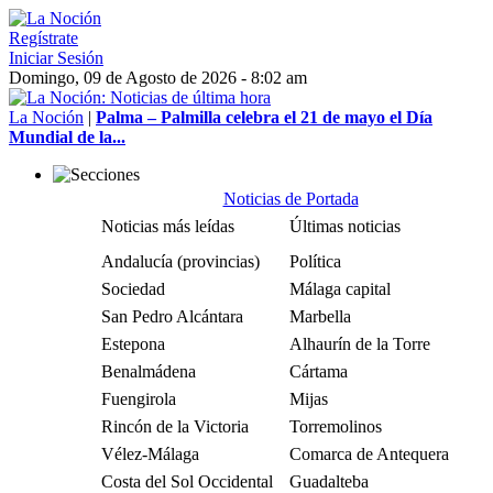
Regístrate
Iniciar Sesión
Domingo, 09 de Agosto de 2026 - 8:02 am
La Noción
|
Palma – Palmilla celebra el 21 de mayo el Día
Mundial de la...
Noticias de Portada
Noticias más leídas
Últimas noticias
Andalucía (provincias)
Política
Sociedad
Málaga capital
San Pedro Alcántara
Marbella
Estepona
Alhaurín de la Torre
Benalmádena
Cártama
Fuengirola
Mijas
Rincón de la Victoria
Torremolinos
Vélez-Málaga
Comarca de Antequera
Costa del Sol Occidental
Guadalteba