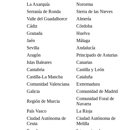
La Axarquía
Nororma
Serranía de Ronda
Sierra de las Nieves
Valle del Guadalhorce
Almería
Cádiz
Córdoba
Granada
Huelva
Jaén
Málaga
Sevilla
Andalucía
Aragón
Principado de Asturias
Islas Baleares
Canarias
Cantabria
Castilla y León
Castilla-La Mancha
Cataluña
Comunidad Valenciana
Extremadura
Galicia
Comunidad de Madrid
Comunidad Foral de
Región de Murcia
Navarra
País Vasco
La Rioja
Ciudad Autónoma de
Ciudad Autónoma de
Ceuta
Melilla