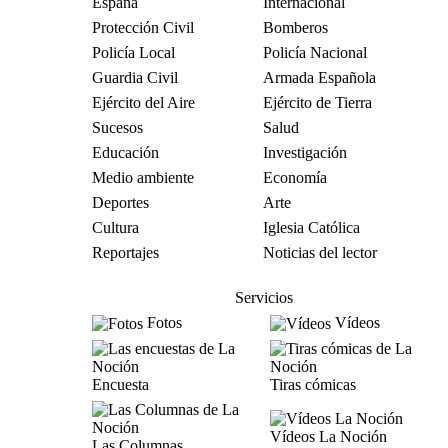
España
Internacional
Protección Civil
Bomberos
Policía Local
Policía Nacional
Guardia Civil
Armada Española
Ejército del Aire
Ejército de Tierra
Sucesos
Salud
Educación
Investigación
Medio ambiente
Economía
Deportes
Arte
Cultura
Iglesia Católica
Reportajes
Noticias del lector
Servicios
Fotos
Vídeos
Encuesta
Tiras cómicas
Vídeos La Noción
Las Columnas