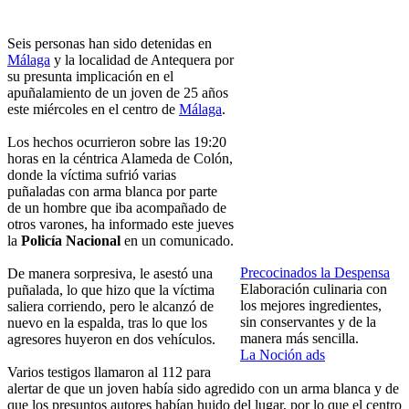
Seis personas han sido detenidas en
Málaga
y la localidad de Antequera por
su presunta implicación en el
apuñalamiento de un joven de 25 años
este miércoles en el centro de
Málaga
.
Los hechos ocurrieron sobre las 19:20
horas en la céntrica Alameda de Colón,
donde la víctima sufrió varias
puñaladas con arma blanca por parte
de un hombre que iba acompañado de
otros varones, ha informado este jueves
la
Policía Nacional
en un comunicado.
Precocinados la Despensa
De manera sorpresiva, le asestó una
Elaboración culinaria con
puñalada, lo que hizo que la víctima
los mejores ingredientes,
saliera corriendo, pero le alcanzó de
sin conservantes y de la
nuevo en la espalda, tras lo que los
manera más sencilla.
agresores huyeron en dos vehículos.
La Noción ads
Varios testigos llamaron al 112 para
alertar de que un joven había sido agredido con un arma blanca y de
que los presuntos autores habían huido del lugar, por lo que el centro