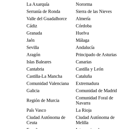
La Axarquía
Nororma
Serranía de Ronda
Sierra de las Nieves
Valle del Guadalhorce
Almería
Cádiz
Córdoba
Granada
Huelva
Jaén
Málaga
Sevilla
Andalucía
Aragón
Principado de Asturias
Islas Baleares
Canarias
Cantabria
Castilla y León
Castilla-La Mancha
Cataluña
Comunidad Valenciana
Extremadura
Galicia
Comunidad de Madrid
Comunidad Foral de
Región de Murcia
Navarra
País Vasco
La Rioja
Ciudad Autónoma de
Ciudad Autónoma de
Ceuta
Melilla