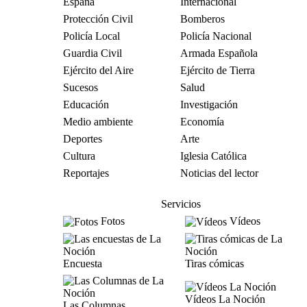
España
Internacional
Protección Civil
Bomberos
Policía Local
Policía Nacional
Guardia Civil
Armada Española
Ejército del Aire
Ejército de Tierra
Sucesos
Salud
Educación
Investigación
Medio ambiente
Economía
Deportes
Arte
Cultura
Iglesia Católica
Reportajes
Noticias del lector
Servicios
Fotos
Vídeos
Encuesta
Tiras cómicas
Vídeos La Noción
Las Columnas