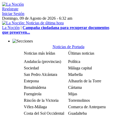
Regístrate
Iniciar Sesión
Domingo, 09 de Agosto de 2026 - 6:32 am
La Noción
|
Campaña ciudadana para recuperar documentos
que preserven...
Noticias de Portada
Noticias más leídas
Últimas noticias
Andalucía (provincias)
Política
Sociedad
Málaga capital
San Pedro Alcántara
Marbella
Estepona
Alhaurín de la Torre
Benalmádena
Cártama
Fuengirola
Mijas
Rincón de la Victoria
Torremolinos
Vélez-Málaga
Comarca de Antequera
Costa del Sol Occidental
Guadalteba