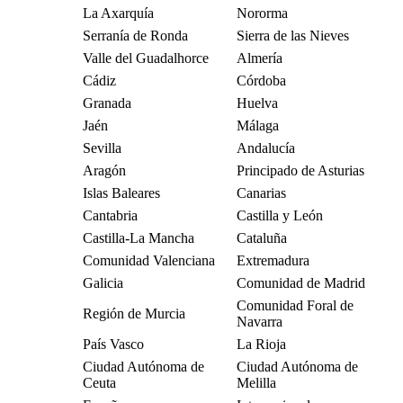
La Axarquía
Nororma
Serranía de Ronda
Sierra de las Nieves
Valle del Guadalhorce
Almería
Cádiz
Córdoba
Granada
Huelva
Jaén
Málaga
Sevilla
Andalucía
Aragón
Principado de Asturias
Islas Baleares
Canarias
Cantabria
Castilla y León
Castilla-La Mancha
Cataluña
Comunidad Valenciana
Extremadura
Galicia
Comunidad de Madrid
Comunidad Foral de
Región de Murcia
Navarra
País Vasco
La Rioja
Ciudad Autónoma de
Ciudad Autónoma de
Ceuta
Melilla