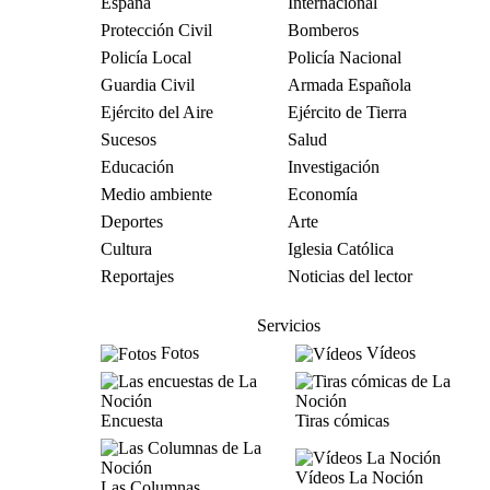
España
Internacional
Protección Civil
Bomberos
Policía Local
Policía Nacional
Guardia Civil
Armada Española
Ejército del Aire
Ejército de Tierra
Sucesos
Salud
Educación
Investigación
Medio ambiente
Economía
Deportes
Arte
Cultura
Iglesia Católica
Reportajes
Noticias del lector
Servicios
Fotos
Vídeos
Encuesta
Tiras cómicas
Vídeos La Noción
Las Columnas