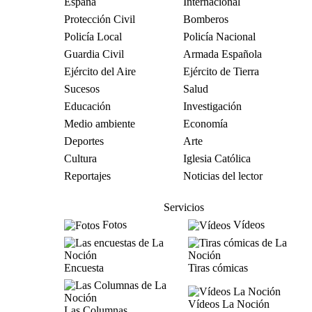
España
Internacional
Protección Civil
Bomberos
Policía Local
Policía Nacional
Guardia Civil
Armada Española
Ejército del Aire
Ejército de Tierra
Sucesos
Salud
Educación
Investigación
Medio ambiente
Economía
Deportes
Arte
Cultura
Iglesia Católica
Reportajes
Noticias del lector
Servicios
Fotos
Vídeos
Encuesta
Tiras cómicas
Vídeos La Noción
Las Columnas