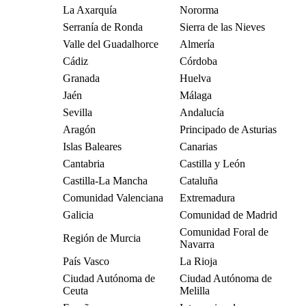
La Axarquía
Nororma
Serranía de Ronda
Sierra de las Nieves
Valle del Guadalhorce
Almería
Cádiz
Córdoba
Granada
Huelva
Jaén
Málaga
Sevilla
Andalucía
Aragón
Principado de Asturias
Islas Baleares
Canarias
Cantabria
Castilla y León
Castilla-La Mancha
Cataluña
Comunidad Valenciana
Extremadura
Galicia
Comunidad de Madrid
Comunidad Foral de
Región de Murcia
Navarra
País Vasco
La Rioja
Ciudad Autónoma de
Ciudad Autónoma de
Ceuta
Melilla