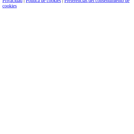
Privacidad
|
Política de cookies
|
Preferencias del consentimiento de
cookies