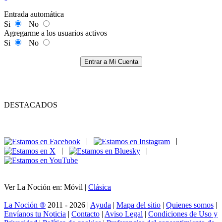
Entrada automática
Si
No
Agregarme a los usuarios activos
Si
No
Entrar a Mi Cuenta
DESTACADOS
|
|
|
|
Ver La Noción en: Móvil |
Clásica
La Noción ®
2011 - 2026 |
Ayuda
|
Mapa del sitio
|
Quienes somos
|
Envíanos tu Noticia
|
Contacto
|
Aviso Legal
|
Condiciones de Uso y