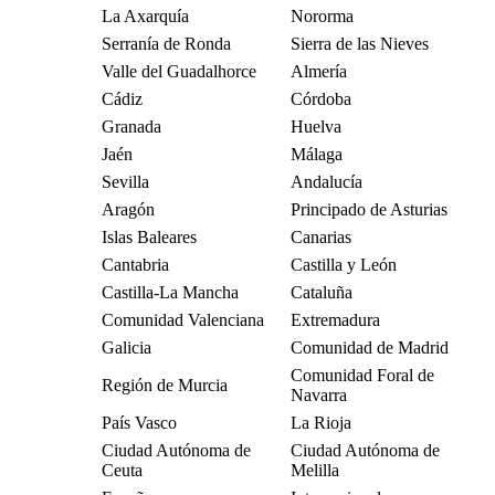
La Axarquía
Nororma
Serranía de Ronda
Sierra de las Nieves
Valle del Guadalhorce
Almería
Cádiz
Córdoba
Granada
Huelva
Jaén
Málaga
Sevilla
Andalucía
Aragón
Principado de Asturias
Islas Baleares
Canarias
Cantabria
Castilla y León
Castilla-La Mancha
Cataluña
Comunidad Valenciana
Extremadura
Galicia
Comunidad de Madrid
Comunidad Foral de
Región de Murcia
Navarra
País Vasco
La Rioja
Ciudad Autónoma de
Ciudad Autónoma de
Ceuta
Melilla