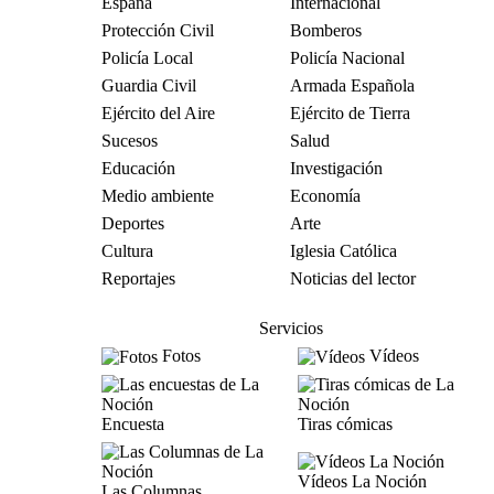
España
Internacional
Protección Civil
Bomberos
Policía Local
Policía Nacional
Guardia Civil
Armada Española
Ejército del Aire
Ejército de Tierra
Sucesos
Salud
Educación
Investigación
Medio ambiente
Economía
Deportes
Arte
Cultura
Iglesia Católica
Reportajes
Noticias del lector
Servicios
Fotos
Vídeos
Encuesta
Tiras cómicas
Vídeos La Noción
Las Columnas