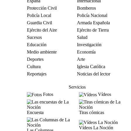
España
Internacional
Protección Civil
Bomberos
Policía Local
Policía Nacional
Guardia Civil
Armada Española
Ejército del Aire
Ejército de Tierra
Sucesos
Salud
Educación
Investigación
Medio ambiente
Economía
Deportes
Arte
Cultura
Iglesia Católica
Reportajes
Noticias del lector
Servicios
Fotos
Vídeos
Encuesta
Tiras cómicas
Vídeos La Noción
Las Columnas