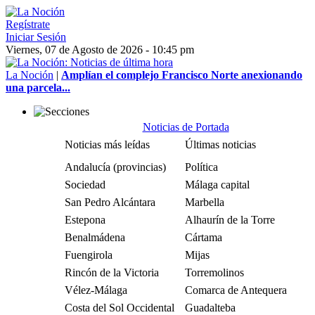
Regístrate
Iniciar Sesión
Viernes, 07 de Agosto de 2026 - 10:45 pm
La Noción
|
Amplían el complejo Francisco Norte anexionando
una parcela...
Noticias de Portada
Noticias más leídas
Últimas noticias
Andalucía (provincias)
Política
Sociedad
Málaga capital
San Pedro Alcántara
Marbella
Estepona
Alhaurín de la Torre
Benalmádena
Cártama
Fuengirola
Mijas
Rincón de la Victoria
Torremolinos
Vélez-Málaga
Comarca de Antequera
Costa del Sol Occidental
Guadalteba