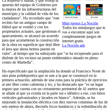
La Represa o Juanar, y que refleja la
apuesta del equipo de Gobierno por
la mejora de las infraestructuras del
municipio y la calidad de vida de los
ciudadanos". Ha recordado que "este
recinto fue un antiguo campo de
Mini juegos La Noción
fútbol que se vendió y con los
Todos los minijuegos que te
propietarios actuales, que gestionan el
vas a encontrar aquí son
aparcamiento, se alcanzó un acuerdo
completamente juegos de
para que acometieran la construcción
internet gratis.
de la obra en superficie que dejó libre
La Noción ads
el área que ahora hemos puesto en
valor", al tiempo que ha subrayado que "se ha recuperado para el
disfrute de los vecinos un punto emblemático situado en pleno
centro de Marbella".
Ha especificado que la ampliación ha dotado al Francisco Norte de
otra pista polideportiva que se une a la que se construyó en la
primera actuación, además de una zona para la práctica de ejercicios
al aire libre como calistenia y trx, y ha destacado que "es un lugar
seguro que cuenta con un cerramiento perimetral de 41 metros que
se añade al que ya existía en la parte sur e idéntico a ese, con tubos
verticales galvanizados y lacados en blanco". Además, se ha
mejorado la instalación eléctrica con diez nuevas columnas de luz de
seis metros de altura, dieciséis focos lumínicos y la redistribución de