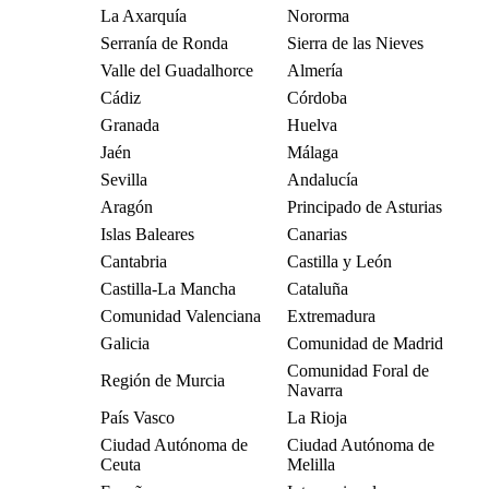
La Axarquía
Nororma
Serranía de Ronda
Sierra de las Nieves
Valle del Guadalhorce
Almería
Cádiz
Córdoba
Granada
Huelva
Jaén
Málaga
Sevilla
Andalucía
Aragón
Principado de Asturias
Islas Baleares
Canarias
Cantabria
Castilla y León
Castilla-La Mancha
Cataluña
Comunidad Valenciana
Extremadura
Galicia
Comunidad de Madrid
Comunidad Foral de
Región de Murcia
Navarra
País Vasco
La Rioja
Ciudad Autónoma de
Ciudad Autónoma de
Ceuta
Melilla