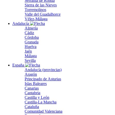
Serranía de Ronda
Sierra de las Nieves
Torremolinos
Valle del Guadalhorce
Vélez-Málaga
Andalucía
Almería
Cádiz
Córdoba
Granada
Huelva
Jaén
Málaga
Sevilla
España
Andalucía (provincias)
Aragón
Principado de Asturias
Islas Baleares
Canarias
Cantabria
Castilla y León
Castilla-La Mancha
Cataluña
Comunidad Valenciana