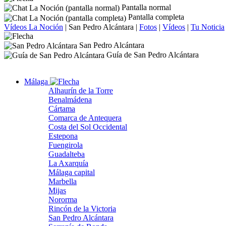
Pantalla normal
Pantalla completa
Vídeos La Noción
|
San Pedro Alcántara
|
Fotos
|
Vídeos
|
Tu Noticia
San Pedro Alcántara
Guía de San Pedro Alcántara
Málaga
Alhaurín de la Torre
Benalmádena
Cártama
Comarca de Antequera
Costa del Sol Occidental
Estepona
Fuengirola
Guadalteba
La Axarquía
Málaga capital
Marbella
Mijas
Nororma
Rincón de la Victoria
San Pedro Alcántara