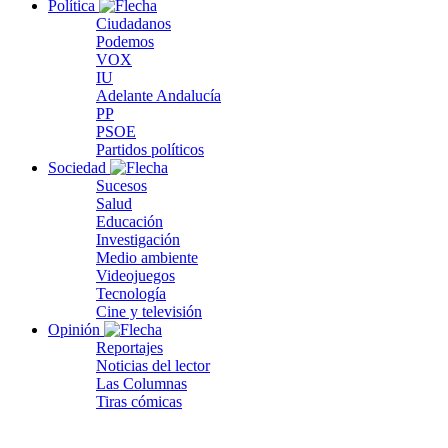
Política
Ciudadanos
Podemos
VOX
IU
Adelante Andalucía
PP
PSOE
Partidos políticos
Sociedad
Sucesos
Salud
Educación
Investigación
Medio ambiente
Videojuegos
Tecnología
Cine y televisión
Opinión
Reportajes
Noticias del lector
Las Columnas
Tiras cómicas