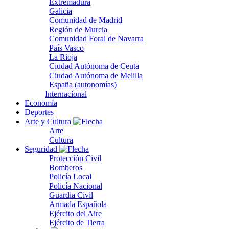
Extremadura
Galicia
Comunidad de Madrid
Región de Murcia
Comunidad Foral de Navarra
País Vasco
La Rioja
Ciudad Autónoma de Ceuta
Ciudad Autónoma de Melilla
España (autonomías)
Internacional
Economía
Deportes
Arte y Cultura
Arte
Cultura
Seguridad
Protección Civil
Bomberos
Policía Local
Policía Nacional
Guardia Civil
Armada Española
Ejército del Aire
Ejército de Tierra