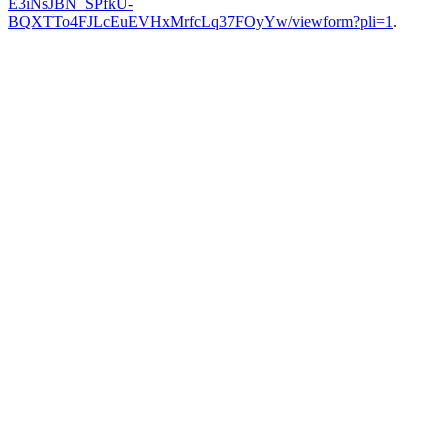
E3iNsJBN_SPfkU-
BQXTTo4FJLcEuEVHxMrfcLq37FOyYw/viewform?pli=1
.