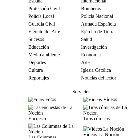
España
Internacional
Protección Civil
Bomberos
Policía Local
Policía Nacional
Guardia Civil
Armada Española
Ejército del Aire
Ejército de Tierra
Sucesos
Salud
Educación
Investigación
Medio ambiente
Economía
Deportes
Arte
Cultura
Iglesia Católica
Reportajes
Noticias del lector
Servicios
Fotos
Vídeos
Encuesta
Tiras cómicas
Vídeos La Noción
Las Columnas