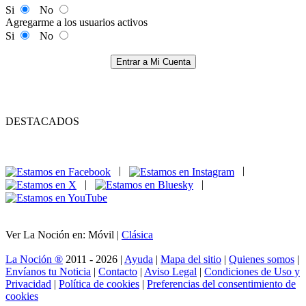
Si
No
Agregarme a los usuarios activos
Si
No
Entrar a Mi Cuenta
DESTACADOS
|
|
|
|
Ver La Noción en: Móvil |
Clásica
La Noción ®
2011 - 2026 |
Ayuda
|
Mapa del sitio
|
Quienes somos
|
Envíanos tu Noticia
|
Contacto
|
Aviso Legal
|
Condiciones de Uso y
Privacidad
|
Política de cookies
|
Preferencias del consentimiento de
cookies