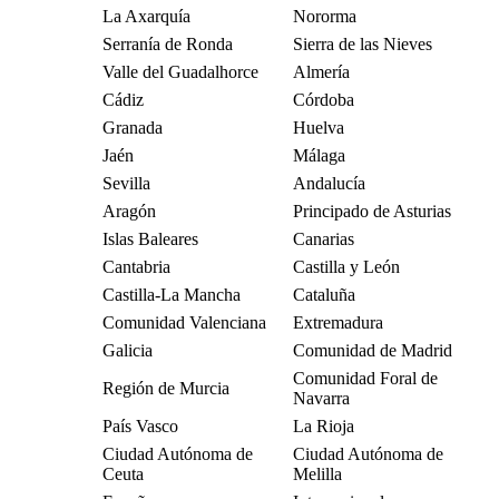
La Axarquía
Nororma
Serranía de Ronda
Sierra de las Nieves
Valle del Guadalhorce
Almería
Cádiz
Córdoba
Granada
Huelva
Jaén
Málaga
Sevilla
Andalucía
Aragón
Principado de Asturias
Islas Baleares
Canarias
Cantabria
Castilla y León
Castilla-La Mancha
Cataluña
Comunidad Valenciana
Extremadura
Galicia
Comunidad de Madrid
Comunidad Foral de
Región de Murcia
Navarra
País Vasco
La Rioja
Ciudad Autónoma de
Ciudad Autónoma de
Ceuta
Melilla