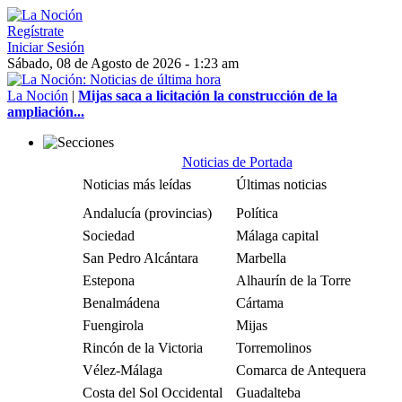
Regístrate
Iniciar Sesión
Sábado, 08 de Agosto de 2026 - 1:23 am
La Noción
|
Mijas saca a licitación la construcción de la
ampliación...
Noticias de Portada
Noticias más leídas
Últimas noticias
Andalucía (provincias)
Política
Sociedad
Málaga capital
San Pedro Alcántara
Marbella
Estepona
Alhaurín de la Torre
Benalmádena
Cártama
Fuengirola
Mijas
Rincón de la Victoria
Torremolinos
Vélez-Málaga
Comarca de Antequera
Costa del Sol Occidental
Guadalteba