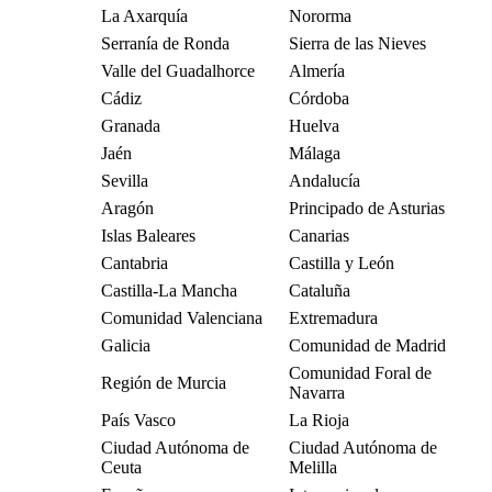
La Axarquía
Nororma
Serranía de Ronda
Sierra de las Nieves
Valle del Guadalhorce
Almería
Cádiz
Córdoba
Granada
Huelva
Jaén
Málaga
Sevilla
Andalucía
Aragón
Principado de Asturias
Islas Baleares
Canarias
Cantabria
Castilla y León
Castilla-La Mancha
Cataluña
Comunidad Valenciana
Extremadura
Galicia
Comunidad de Madrid
Comunidad Foral de
Región de Murcia
Navarra
País Vasco
La Rioja
Ciudad Autónoma de
Ciudad Autónoma de
Ceuta
Melilla