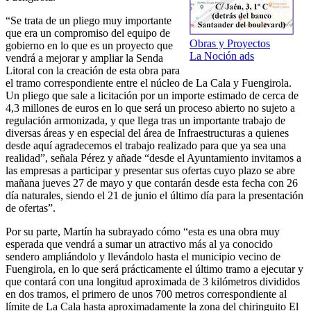
“Se trata de un pliego muy importante
que era un compromiso del equipo de
Obras y Proyectos
gobierno en lo que es un proyecto que
La Noción ads
vendrá a mejorar y ampliar la Senda
Litoral con la creación de esta obra para
el tramo correspondiente entre el núcleo de La Cala y Fuengirola.
Un pliego que sale a licitación por un importe estimado de cerca de
4,3 millones de euros en lo que será un proceso abierto no sujeto a
regulación armonizada, y que llega tras un importante trabajo de
diversas áreas y en especial del área de Infraestructuras a quienes
desde aquí agradecemos el trabajo realizado para que ya sea una
realidad”, señala Pérez y añade “desde el Ayuntamiento invitamos a
las empresas a participar y presentar sus ofertas cuyo plazo se abre
mañana jueves 27 de mayo y que contarán desde esta fecha con 26
día naturales, siendo el 21 de junio el último día para la presentación
de ofertas”.
Por su parte, Martín ha subrayado cómo “esta es una obra muy
esperada que vendrá a sumar un atractivo más al ya conocido
sendero ampliándolo y llevándolo hasta el municipio vecino de
Fuengirola, en lo que será prácticamente el último tramo a ejecutar y
que contará con una longitud aproximada de 3 kilómetros divididos
en dos tramos, el primero de unos 700 metros correspondiente al
límite de La Cala hasta aproximadamente la zona del chiringuito El