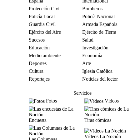
España
Internacional
Protección Civil
Bomberos
Policía Local
Policía Nacional
Guardia Civil
Armada Española
Ejército del Aire
Ejército de Tierra
Sucesos
Salud
Educación
Investigación
Medio ambiente
Economía
Deportes
Arte
Cultura
Iglesia Católica
Reportajes
Noticias del lector
Servicios
Fotos
Vídeos
Encuesta
Tiras cómicas
Vídeos La Noción
Las Columnas