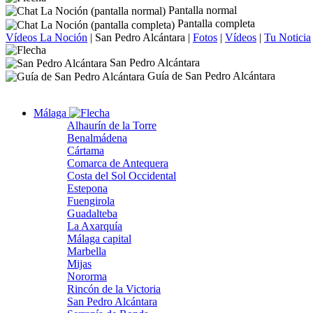
Pantalla normal
Pantalla completa
Vídeos La Noción
|
San Pedro Alcántara
|
Fotos
|
Vídeos
|
Tu Noticia
San Pedro Alcántara
Guía de San Pedro Alcántara
Málaga
Alhaurín de la Torre
Benalmádena
Cártama
Comarca de Antequera
Costa del Sol Occidental
Estepona
Fuengirola
Guadalteba
La Axarquía
Málaga capital
Marbella
Mijas
Nororma
Rincón de la Victoria
San Pedro Alcántara