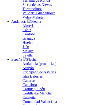
Serranía de Ronda
Sierra de las Nieves
Torremolinos
Valle del Guadalhorce
Vélez-Málaga
Andalucía
Almería
Cádiz
Córdoba
Granada
Huelva
Jaén
Málaga
Sevilla
España
Andalucía (provincias)
Aragón
Principado de Asturias
Islas Baleares
Canarias
Cantabria
Castilla y León
Castilla-La Mancha
Cataluña
Comunidad Valenciana