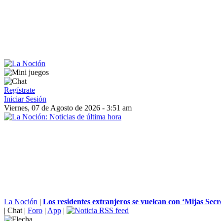
Regístrate
Iniciar Sesión
Viernes, 07 de Agosto de 2026 - 3:51 am
La Noción
|
Los residentes extranjeros se vuelcan con ‘Mijas Secre
|
Chat
|
Foro
|
App
|