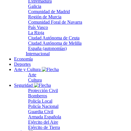
Extremadura
Galicia
Comunidad de Madrid
Región de Murcia
Comunidad Foral de Navarra
País Vasco
La Rioja
Ciudad Autónoma de Ceuta
Ciudad Autónoma de Melilla
España (autonomías)
Internacional
Economía
Deportes
Arte y Cultura
Arte
Cultura
Seguridad
Protección Civil
Bomberos
Policía Local
Policía Nacional
Guardia Civil
Armada Española
Ejército del Aire
Ejército de Tierra