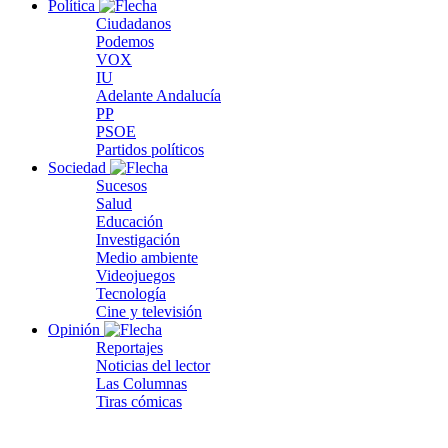
Política
Ciudadanos
Podemos
VOX
IU
Adelante Andalucía
PP
PSOE
Partidos políticos
Sociedad
Sucesos
Salud
Educación
Investigación
Medio ambiente
Videojuegos
Tecnología
Cine y televisión
Opinión
Reportajes
Noticias del lector
Las Columnas
Tiras cómicas