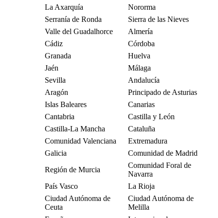
La Axarquía
Nororma
Serranía de Ronda
Sierra de las Nieves
Valle del Guadalhorce
Almería
Cádiz
Córdoba
Granada
Huelva
Jaén
Málaga
Sevilla
Andalucía
Aragón
Principado de Asturias
Islas Baleares
Canarias
Cantabria
Castilla y León
Castilla-La Mancha
Cataluña
Comunidad Valenciana
Extremadura
Galicia
Comunidad de Madrid
Comunidad Foral de
Región de Murcia
Navarra
País Vasco
La Rioja
Ciudad Autónoma de
Ciudad Autónoma de
Ceuta
Melilla