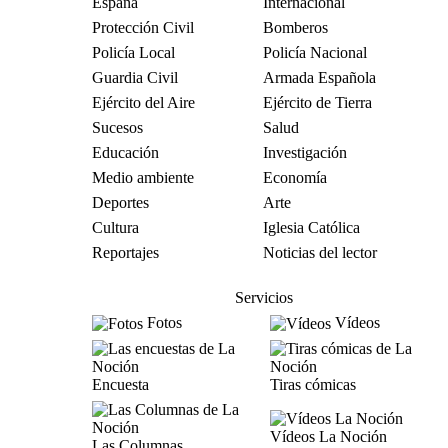
España
Internacional
Protección Civil
Bomberos
Policía Local
Policía Nacional
Guardia Civil
Armada Española
Ejército del Aire
Ejército de Tierra
Sucesos
Salud
Educación
Investigación
Medio ambiente
Economía
Deportes
Arte
Cultura
Iglesia Católica
Reportajes
Noticias del lector
Servicios
Fotos
Vídeos
Encuesta
Tiras cómicas
Vídeos La Noción
Las Columnas