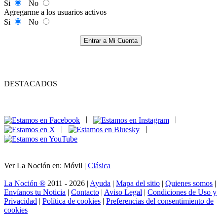
Si
No
Agregarme a los usuarios activos
Si
No
Entrar a Mi Cuenta
DESTACADOS
|
|
|
|
Ver La Noción en: Móvil |
Clásica
La Noción ®
2011 - 2026 |
Ayuda
|
Mapa del sitio
|
Quienes somos
|
Envíanos tu Noticia
|
Contacto
|
Aviso Legal
|
Condiciones de Uso y
Privacidad
|
Política de cookies
|
Preferencias del consentimiento de
cookies