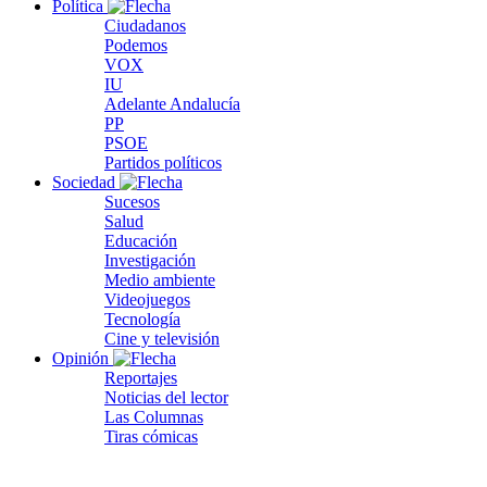
Política
Ciudadanos
Podemos
VOX
IU
Adelante Andalucía
PP
PSOE
Partidos políticos
Sociedad
Sucesos
Salud
Educación
Investigación
Medio ambiente
Videojuegos
Tecnología
Cine y televisión
Opinión
Reportajes
Noticias del lector
Las Columnas
Tiras cómicas