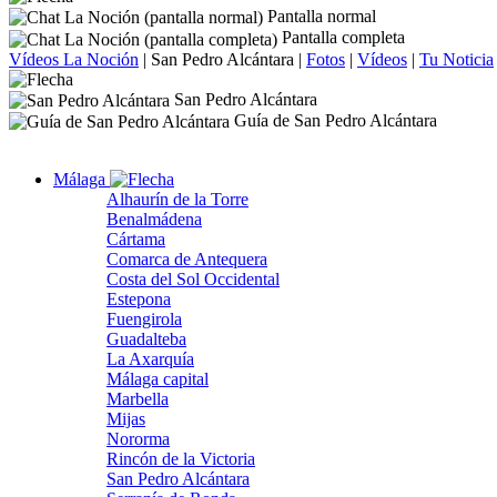
Pantalla normal
Pantalla completa
Vídeos La Noción
|
San Pedro Alcántara
|
Fotos
|
Vídeos
|
Tu Noticia
San Pedro Alcántara
Guía de San Pedro Alcántara
Málaga
Alhaurín de la Torre
Benalmádena
Cártama
Comarca de Antequera
Costa del Sol Occidental
Estepona
Fuengirola
Guadalteba
La Axarquía
Málaga capital
Marbella
Mijas
Nororma
Rincón de la Victoria
San Pedro Alcántara