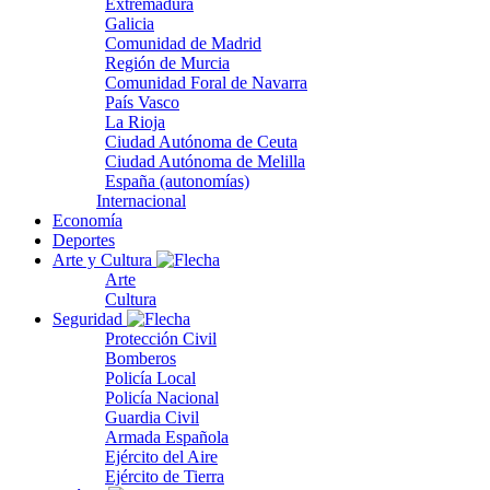
Extremadura
Galicia
Comunidad de Madrid
Región de Murcia
Comunidad Foral de Navarra
País Vasco
La Rioja
Ciudad Autónoma de Ceuta
Ciudad Autónoma de Melilla
España (autonomías)
Internacional
Economía
Deportes
Arte y Cultura
Arte
Cultura
Seguridad
Protección Civil
Bomberos
Policía Local
Policía Nacional
Guardia Civil
Armada Española
Ejército del Aire
Ejército de Tierra