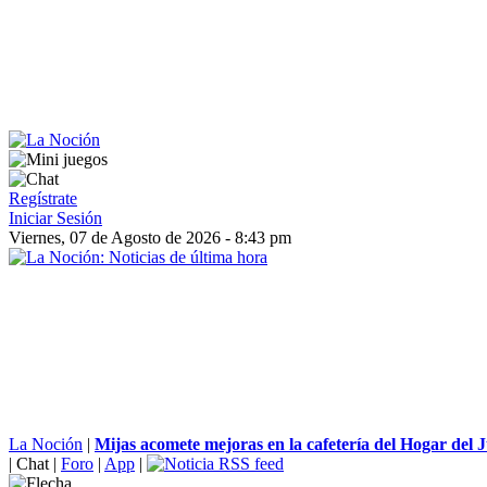
Regístrate
Iniciar Sesión
Viernes, 07 de Agosto de 2026 - 8:43 pm
La Noción
|
Mijas acomete mejoras en la cafetería del Hogar del J
|
Chat
|
Foro
|
App
|