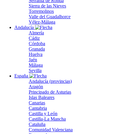
Serranía de Ronda
Sierra de las Nieves
Torremolinos
Valle del Guadalhorce
Vélez-Málaga
Andalucía
Almería
Cádiz
Córdoba
Granada
Huelva
Jaén
Málaga
Sevilla
España
Andalucía (provincias)
Aragón
Principado de Asturias
Islas Baleares
Canarias
Cantabria
Castilla y León
Castilla-La Mancha
Cataluña
Comunidad Valenciana