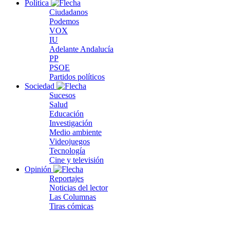
Política
Ciudadanos
Podemos
VOX
IU
Adelante Andalucía
PP
PSOE
Partidos políticos
Sociedad
Sucesos
Salud
Educación
Investigación
Medio ambiente
Videojuegos
Tecnología
Cine y televisión
Opinión
Reportajes
Noticias del lector
Las Columnas
Tiras cómicas