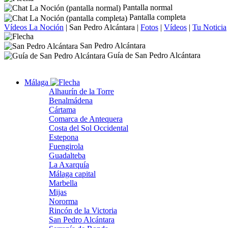
Pantalla normal
Pantalla completa
Vídeos La Noción
|
San Pedro Alcántara
|
Fotos
|
Vídeos
|
Tu Noticia
San Pedro Alcántara
Guía de San Pedro Alcántara
Málaga
Alhaurín de la Torre
Benalmádena
Cártama
Comarca de Antequera
Costa del Sol Occidental
Estepona
Fuengirola
Guadalteba
La Axarquía
Málaga capital
Marbella
Mijas
Nororma
Rincón de la Victoria
San Pedro Alcántara