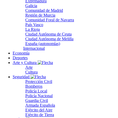
Extremadura
Galicia
Comunidad de Madrid
Región de Murcia
Comunidad Foral de Navarra
País Vasco
La Rioja
Ciudad Autónoma de Ceuta
Ciudad Autónoma de Melilla
España (autonomías)
Internacional
Economía
Deportes
Arte y Cultura
Arte
Cultura
Seguridad
Protección Civil
Bomberos
Policía Local
Policía Nacional
Guardia Civil
Armada Española
Ejército del Aire
Ejército de Tierra