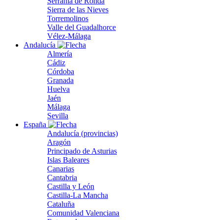
Serranía de Ronda
Sierra de las Nieves
Torremolinos
Valle del Guadalhorce
Vélez-Málaga
Andalucía
Almería
Cádiz
Córdoba
Granada
Huelva
Jaén
Málaga
Sevilla
España
Andalucía (provincias)
Aragón
Principado de Asturias
Islas Baleares
Canarias
Cantabria
Castilla y León
Castilla-La Mancha
Cataluña
Comunidad Valenciana