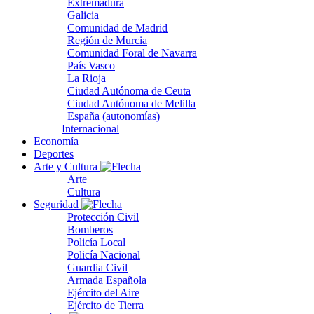
Extremadura
Galicia
Comunidad de Madrid
Región de Murcia
Comunidad Foral de Navarra
País Vasco
La Rioja
Ciudad Autónoma de Ceuta
Ciudad Autónoma de Melilla
España (autonomías)
Internacional
Economía
Deportes
Arte y Cultura
Arte
Cultura
Seguridad
Protección Civil
Bomberos
Policía Local
Policía Nacional
Guardia Civil
Armada Española
Ejército del Aire
Ejército de Tierra