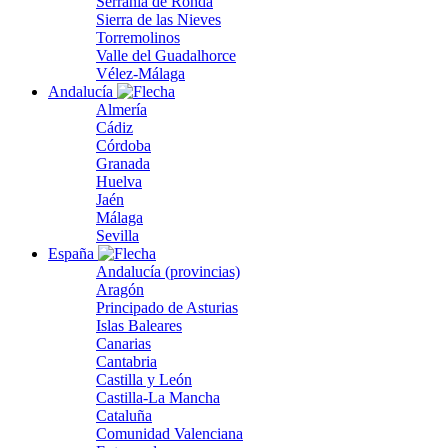
Serranía de Ronda
Sierra de las Nieves
Torremolinos
Valle del Guadalhorce
Vélez-Málaga
Andalucía
Almería
Cádiz
Córdoba
Granada
Huelva
Jaén
Málaga
Sevilla
España
Andalucía (provincias)
Aragón
Principado de Asturias
Islas Baleares
Canarias
Cantabria
Castilla y León
Castilla-La Mancha
Cataluña
Comunidad Valenciana