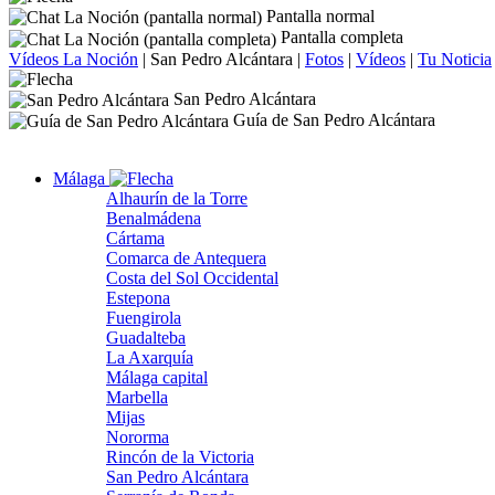
Pantalla normal
Pantalla completa
Vídeos La Noción
|
San Pedro Alcántara
|
Fotos
|
Vídeos
|
Tu Noticia
San Pedro Alcántara
Guía de San Pedro Alcántara
Málaga
Alhaurín de la Torre
Benalmádena
Cártama
Comarca de Antequera
Costa del Sol Occidental
Estepona
Fuengirola
Guadalteba
La Axarquía
Málaga capital
Marbella
Mijas
Nororma
Rincón de la Victoria
San Pedro Alcántara