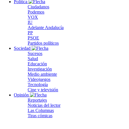
Política
Ciudadanos
Podemos
VOX
IU
Adelante Andalucía
PP
PSOE
Partidos políticos
Sociedad
Sucesos
Salud
Educación
Investigación
Medio ambiente
Videojuegos
Tecnología
Cine y televisión
Opinión
Reportajes
Noticias del lector
Las Columnas
Tiras cómicas