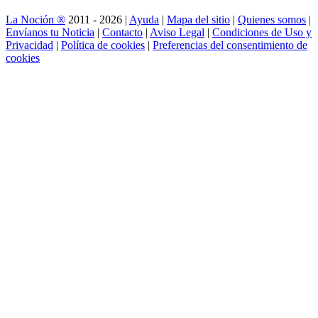
La Noción ®
2011 - 2026 |
Ayuda
|
Mapa del sitio
|
Quienes somos
|
Envíanos tu Noticia
|
Contacto
|
Aviso Legal
|
Condiciones de Uso y
Privacidad
|
Política de cookies
|
Preferencias del consentimiento de
cookies