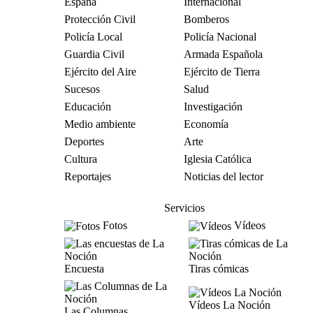
España
Internacional
Protección Civil
Bomberos
Policía Local
Policía Nacional
Guardia Civil
Armada Española
Ejército del Aire
Ejército de Tierra
Sucesos
Salud
Educación
Investigación
Medio ambiente
Economía
Deportes
Arte
Cultura
Iglesia Católica
Reportajes
Noticias del lector
Servicios
Fotos
Vídeos
Encuesta
Tiras cómicas
Vídeos La Noción
Las Columnas