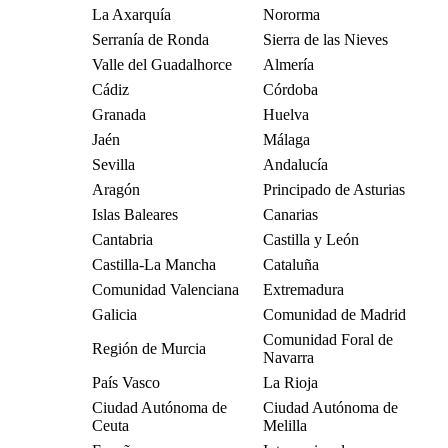
La Axarquía
Nororma
Serranía de Ronda
Sierra de las Nieves
Valle del Guadalhorce
Almería
Cádiz
Córdoba
Granada
Huelva
Jaén
Málaga
Sevilla
Andalucía
Aragón
Principado de Asturias
Islas Baleares
Canarias
Cantabria
Castilla y León
Castilla-La Mancha
Cataluña
Comunidad Valenciana
Extremadura
Galicia
Comunidad de Madrid
Comunidad Foral de
Región de Murcia
Navarra
País Vasco
La Rioja
Ciudad Autónoma de
Ciudad Autónoma de
Ceuta
Melilla