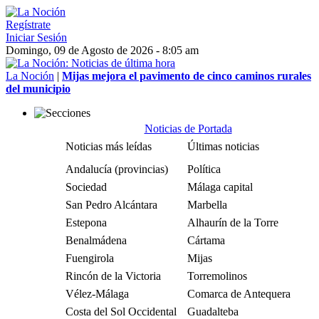
Regístrate
Iniciar Sesión
Domingo, 09 de Agosto de 2026 - 8:05 am
La Noción
|
Mijas mejora el pavimento de cinco caminos rurales
del municipio
Noticias de Portada
Noticias más leídas
Últimas noticias
Andalucía (provincias)
Política
Sociedad
Málaga capital
San Pedro Alcántara
Marbella
Estepona
Alhaurín de la Torre
Benalmádena
Cártama
Fuengirola
Mijas
Rincón de la Victoria
Torremolinos
Vélez-Málaga
Comarca de Antequera
Costa del Sol Occidental
Guadalteba