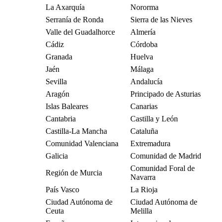
La Axarquía
Nororma
Serranía de Ronda
Sierra de las Nieves
Valle del Guadalhorce
Almería
Cádiz
Córdoba
Granada
Huelva
Jaén
Málaga
Sevilla
Andalucía
Aragón
Principado de Asturias
Islas Baleares
Canarias
Cantabria
Castilla y León
Castilla-La Mancha
Cataluña
Comunidad Valenciana
Extremadura
Galicia
Comunidad de Madrid
Comunidad Foral de
Región de Murcia
Navarra
País Vasco
La Rioja
Ciudad Autónoma de
Ciudad Autónoma de
Ceuta
Melilla