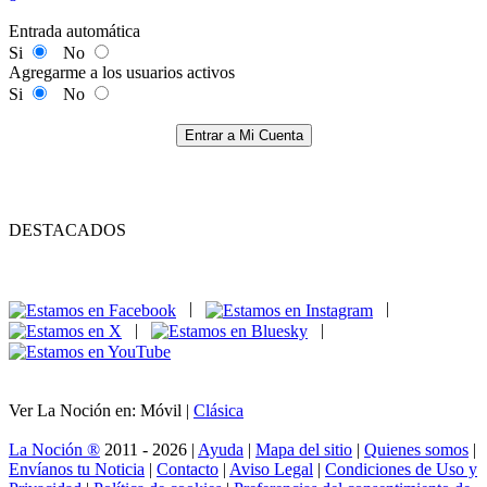
Entrada automática
Si
No
Agregarme a los usuarios activos
Si
No
Entrar a Mi Cuenta
DESTACADOS
|
|
|
|
Ver La Noción en: Móvil |
Clásica
La Noción ®
2011 - 2026 |
Ayuda
|
Mapa del sitio
|
Quienes somos
|
Envíanos tu Noticia
|
Contacto
|
Aviso Legal
|
Condiciones de Uso y