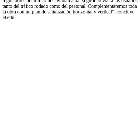
reguladores del tráfico nos ayudan a dar seguridad vial a los usuarios
tanto del tráfico rodado como del peatonal. Complementaremos toda
la obra con un plan de señalización horizontal y vertical", concluye
el edil.