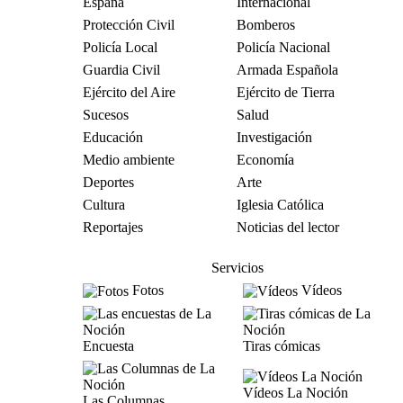
España
Internacional
Protección Civil
Bomberos
Policía Local
Policía Nacional
Guardia Civil
Armada Española
Ejército del Aire
Ejército de Tierra
Sucesos
Salud
Educación
Investigación
Medio ambiente
Economía
Deportes
Arte
Cultura
Iglesia Católica
Reportajes
Noticias del lector
Servicios
Fotos
Vídeos
Encuesta
Tiras cómicas
Vídeos La Noción
Las Columnas