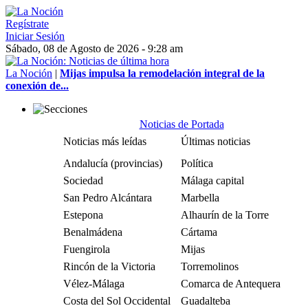
Regístrate
Iniciar Sesión
Sábado, 08 de Agosto de 2026 - 9:28 am
La Noción
|
Mijas impulsa la remodelación integral de la
conexión de...
Noticias de Portada
Noticias más leídas
Últimas noticias
Andalucía (provincias)
Política
Sociedad
Málaga capital
San Pedro Alcántara
Marbella
Estepona
Alhaurín de la Torre
Benalmádena
Cártama
Fuengirola
Mijas
Rincón de la Victoria
Torremolinos
Vélez-Málaga
Comarca de Antequera
Costa del Sol Occidental
Guadalteba