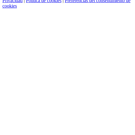
Privacidad
|
Política de cookies
|
Preferencias del consentimiento de
cookies