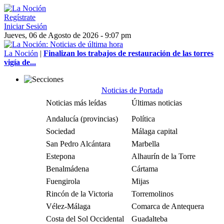
Regístrate
Iniciar Sesión
Jueves, 06 de Agosto de 2026 - 9:07 pm
La Noción
|
Finalizan los trabajos de restauración de las torres
vigía de...
Noticias de Portada
Noticias más leídas
Últimas noticias
Andalucía (provincias)
Política
Sociedad
Málaga capital
San Pedro Alcántara
Marbella
Estepona
Alhaurín de la Torre
Benalmádena
Cártama
Fuengirola
Mijas
Rincón de la Victoria
Torremolinos
Vélez-Málaga
Comarca de Antequera
Costa del Sol Occidental
Guadalteba