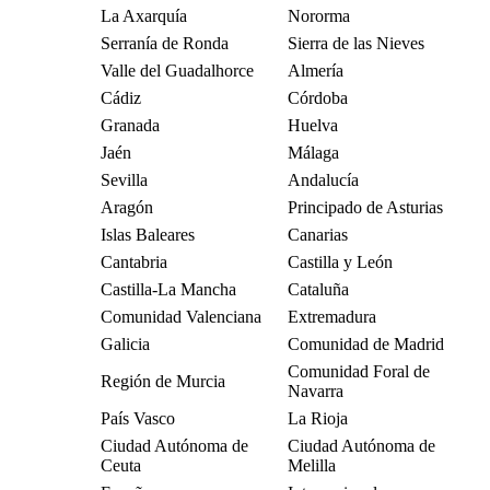
La Axarquía
Nororma
Serranía de Ronda
Sierra de las Nieves
Valle del Guadalhorce
Almería
Cádiz
Córdoba
Granada
Huelva
Jaén
Málaga
Sevilla
Andalucía
Aragón
Principado de Asturias
Islas Baleares
Canarias
Cantabria
Castilla y León
Castilla-La Mancha
Cataluña
Comunidad Valenciana
Extremadura
Galicia
Comunidad de Madrid
Comunidad Foral de
Región de Murcia
Navarra
País Vasco
La Rioja
Ciudad Autónoma de
Ciudad Autónoma de
Ceuta
Melilla