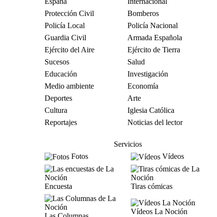
España
Internacional
Protección Civil
Bomberos
Policía Local
Policía Nacional
Guardia Civil
Armada Española
Ejército del Aire
Ejército de Tierra
Sucesos
Salud
Educación
Investigación
Medio ambiente
Economía
Deportes
Arte
Cultura
Iglesia Católica
Reportajes
Noticias del lector
Servicios
Fotos
Vídeos
Encuesta
Tiras cómicas
Vídeos La Noción
Las Columnas