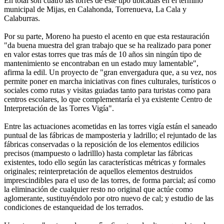
En total son cuatro las torres de este tipo ubicadas en el término
municipal de Mijas, en Calahonda, Torrenueva, La Cala y
Calaburras.
Por su parte, Moreno ha puesto el acento en que esta restauración
"da buena muestra del gran trabajo que se ha realizado para poner
en valor estas torres que tras más de 10 años sin ningún tipo de
mantenimiento se encontraban en un estado muy lamentable",
afirma la edil. Un proyecto de "gran envergadura que, a su vez, nos
permite poner en marcha iniciativas con fines culturales, turísticos o
sociales como rutas y visitas guiadas tanto para turistas como para
centros escolares, lo que complementaría el ya existente Centro de
Interpretación de las Torres Vigía".
Entre las actuaciones acometidas en las torres vigía están el saneado
puntual de las fábricas de mamposteria y ladrillo; el rejuntado de las
fábricas conservadas o la reposición de los elementos edilicios
precisos (mampuesto o ladrilllo) hasta completar las fábricas
existentes, todo ello según las características métricas y formales
originales; reinterpretación de aquellos elementos destruidos
imprescindibles para el uso de las torres, de forma parcial; así como
la eliminación de cualquier resto no original que actúe como
aglomerante, sustituyéndolo por otro nuevo de cal; y estudio de las
condiciones de estanqueidad de los terrados.