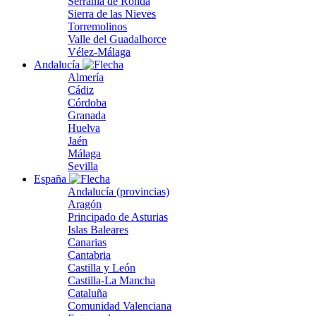
Serranía de Ronda
Sierra de las Nieves
Torremolinos
Valle del Guadalhorce
Vélez-Málaga
Andalucía
Almería
Cádiz
Córdoba
Granada
Huelva
Jaén
Málaga
Sevilla
España
Andalucía (provincias)
Aragón
Principado de Asturias
Islas Baleares
Canarias
Cantabria
Castilla y León
Castilla-La Mancha
Cataluña
Comunidad Valenciana