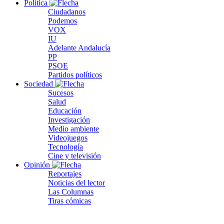
Política
Ciudadanos
Podemos
VOX
IU
Adelante Andalucía
PP
PSOE
Partidos políticos
Sociedad
Sucesos
Salud
Educación
Investigación
Medio ambiente
Videojuegos
Tecnología
Cine y televisión
Opinión
Reportajes
Noticias del lector
Las Columnas
Tiras cómicas