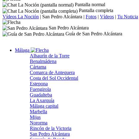
Pantalla normal
Pantalla completa
Vídeos La Noción
|
San Pedro Alcántara
|
Fotos
|
Vídeos
|
Tu Noticia
San Pedro Alcántara
Guía de San Pedro Alcántara
Málaga
Alhaurín de la Torre
Benalmádena
Cártama
Comarca de Antequera
Costa del Sol Occidental
Estepona
Fuengirola
Guadalteba
La Axarquía
Málaga capital
Marbella
Mijas
Nororma
Rincón de la Victoria
San Pedro Alcántara