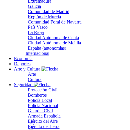
Extremadura
Galicia
Comunidad de Madrid
Región de Murcia
Comunidad Foral de Navarra
País Vasco
La Rioja
Ciudad Autónoma de Ceuta
Ciudad Autónoma de Melilla
España (autonomías)
Internacional
Economía
Deportes
Arte y Cultura
Arte
Cultura
Seguridad
Protección Civil
Bomberos
Policía Local
Policía Nacional
Guardia Civil
Armada Española
Ejército del Aire
Ejército de Tierra