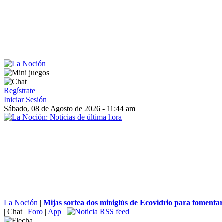
Regístrate
Iniciar Sesión
Sábado, 08 de Agosto de 2026 - 11:44 am
La Noción
|
Mijas sortea dos miniglús de Ecovidrio para fomentar e
|
Chat
|
Foro
|
App
|