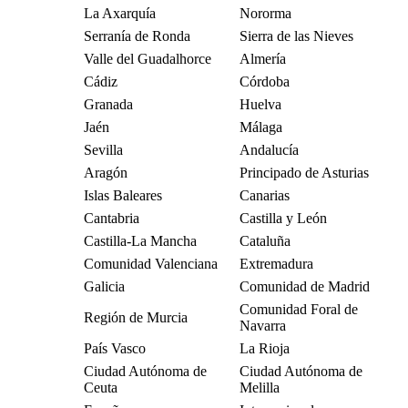
La Axarquía
Nororma
Serranía de Ronda
Sierra de las Nieves
Valle del Guadalhorce
Almería
Cádiz
Córdoba
Granada
Huelva
Jaén
Málaga
Sevilla
Andalucía
Aragón
Principado de Asturias
Islas Baleares
Canarias
Cantabria
Castilla y León
Castilla-La Mancha
Cataluña
Comunidad Valenciana
Extremadura
Galicia
Comunidad de Madrid
Comunidad Foral de
Región de Murcia
Navarra
País Vasco
La Rioja
Ciudad Autónoma de
Ciudad Autónoma de
Ceuta
Melilla