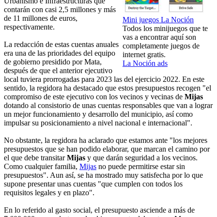
Urbanismo e Infraestructuras que
contarán con casi 2,5 millones y más
de 11 millones de euros,
Mini juegos La Noción
respectivamente.
Todos los minijuegos que te
vas a encontrar aquí son
La redacción de estas cuentas anuales
completamente juegos de
era una de las prioridades del equipo
internet gratis.
de gobierno presidido por Mata,
La Noción ads
después de que el anterior ejecutivo
local tuviera prorrogadas para 2023 las del ejercicio 2022. En este
sentido, la regidora ha destacado que estos presupuestos recogen "el
compromiso de este ejecutivo con los vecinos y vecinas de
Mijas
dotando al consistorio de unas cuentas responsables que van a lograr
un mejor funcionamiento y desarrollo del municipio, así como
impulsar su posicionamiento a nivel nacional e internacional".
No obstante, la regidora ha aclarado que estamos ante "los mejores
presupuestos que se han podido elaborar, que marcan el camino por
el que debe transitar
Mijas
y que darán seguridad a los vecinos.
Como cualquier familia,
Mijas
no puede permitirse estar sin
presupuestos". Aun así, se ha mostrado muy satisfecha por lo que
supone presentar unas cuentas "que cumplen con todos los
requisitos legales y en plazo".
En lo referido al gasto social, el presupuesto asciende a más de