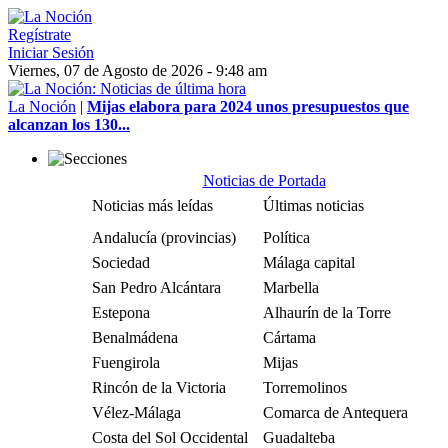
Regístrate
Iniciar Sesión
Viernes, 07 de Agosto de 2026 - 9:48 am
La Noción
|
Mijas elabora para 2024 unos presupuestos que
alcanzan los 130...
Noticias de Portada
Noticias más leídas
Últimas noticias
Andalucía (provincias)
Política
Sociedad
Málaga capital
San Pedro Alcántara
Marbella
Estepona
Alhaurín de la Torre
Benalmádena
Cártama
Fuengirola
Mijas
Rincón de la Victoria
Torremolinos
Vélez-Málaga
Comarca de Antequera
Costa del Sol Occidental
Guadalteba