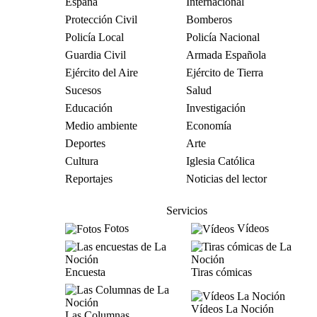
España
Internacional
Protección Civil
Bomberos
Policía Local
Policía Nacional
Guardia Civil
Armada Española
Ejército del Aire
Ejército de Tierra
Sucesos
Salud
Educación
Investigación
Medio ambiente
Economía
Deportes
Arte
Cultura
Iglesia Católica
Reportajes
Noticias del lector
Servicios
Fotos
Vídeos
Encuesta
Tiras cómicas
Vídeos La Noción
Las Columnas