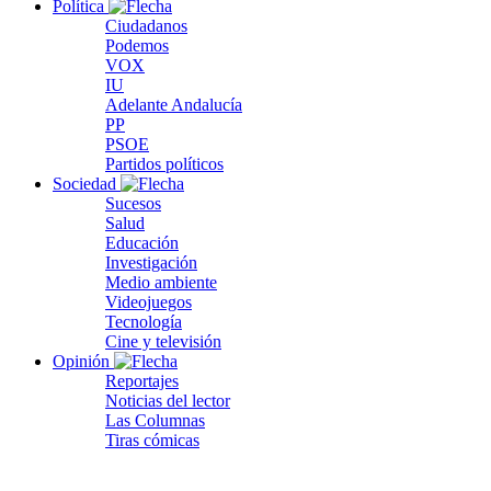
Política
Ciudadanos
Podemos
VOX
IU
Adelante Andalucía
PP
PSOE
Partidos políticos
Sociedad
Sucesos
Salud
Educación
Investigación
Medio ambiente
Videojuegos
Tecnología
Cine y televisión
Opinión
Reportajes
Noticias del lector
Las Columnas
Tiras cómicas