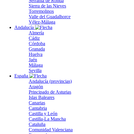
Serranía de Ronda
Sierra de las Nieves
Torremolinos
Valle del Guadalhorce
Vélez-Málaga
Andalucía
Almería
Cádiz
Córdoba
Granada
Huelva
Jaén
Málaga
Sevilla
España
Andalucía (provincias)
Aragón
Principado de Asturias
Islas Baleares
Canarias
Cantabria
Castilla y León
Castilla-La Mancha
Cataluña
Comunidad Valenciana