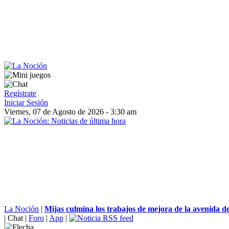
Regístrate
Iniciar Sesión
Viernes, 07 de Agosto de 2026 - 3:30 am
La Noción
|
Mijas culmina los trabajos de mejora de la avenida d
|
Chat
|
Foro
|
App
|