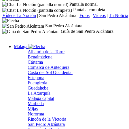
Pantalla normal
Pantalla completa
Vídeos La Noción
|
San Pedro Alcántara
|
Fotos
|
Vídeos
|
Tu Noticia
San Pedro Alcántara
Guía de San Pedro Alcántara
Málaga
Alhaurín de la Torre
Benalmádena
Cártama
Comarca de Antequera
Costa del Sol Occidental
Estepona
Fuengirola
Guadalteba
La Axarquía
Málaga capital
Marbella
Mijas
Nororma
Rincón de la Victoria
San Pedro Alcántara