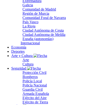
Extremadura
Galicia
Comunidad de Madrid
Región de Murcia
Comunidad Foral de Navarra
País Vasco
La Rioja
Ciudad Autónoma de Ceuta
Ciudad Autónoma de Melilla
España (autonomías)
Internacional
Economía
Deportes
Arte y Cultura
Arte
Cultura
Seguridad
Protección Civil
Bomberos
Policía Local
Policía Nacional
Guardia Civil
Armada Española
Ejército del Aire
Ejército de Tierra