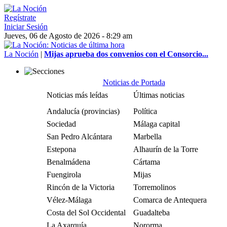
Regístrate
Iniciar Sesión
Jueves, 06 de Agosto de 2026 - 8:29 am
La Noción
|
Mijas aprueba dos convenios con el Consorcio...
Noticias de Portada
Noticias más leídas
Últimas noticias
Andalucía (provincias)
Política
Sociedad
Málaga capital
San Pedro Alcántara
Marbella
Estepona
Alhaurín de la Torre
Benalmádena
Cártama
Fuengirola
Mijas
Rincón de la Victoria
Torremolinos
Vélez-Málaga
Comarca de Antequera
Costa del Sol Occidental
Guadalteba
La Axarquía
Nororma