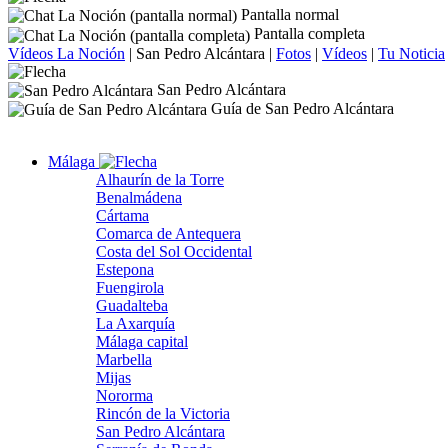
Pantalla normal
Pantalla completa
Vídeos La Noción
|
San Pedro Alcántara
|
Fotos
|
Vídeos
|
Tu Noticia
San Pedro Alcántara
Guía de San Pedro Alcántara
Málaga
Alhaurín de la Torre
Benalmádena
Cártama
Comarca de Antequera
Costa del Sol Occidental
Estepona
Fuengirola
Guadalteba
La Axarquía
Málaga capital
Marbella
Mijas
Nororma
Rincón de la Victoria
San Pedro Alcántara