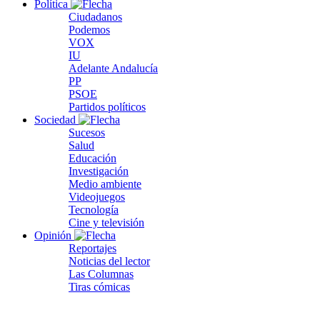
Política
Ciudadanos
Podemos
VOX
IU
Adelante Andalucía
PP
PSOE
Partidos políticos
Sociedad
Sucesos
Salud
Educación
Investigación
Medio ambiente
Videojuegos
Tecnología
Cine y televisión
Opinión
Reportajes
Noticias del lector
Las Columnas
Tiras cómicas