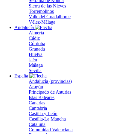
Serranía de Ronda
Sierra de las Nieves
Torremolinos
Valle del Guadalhorce
Vélez-Málaga
Andalucía
Almería
Cádiz
Córdoba
Granada
Huelva
Jaén
Málaga
Sevilla
España
Andalucía (provincias)
Aragón
Principado de Asturias
Islas Baleares
Canarias
Cantabria
Castilla y León
Castilla-La Mancha
Cataluña
Comunidad Valenciana