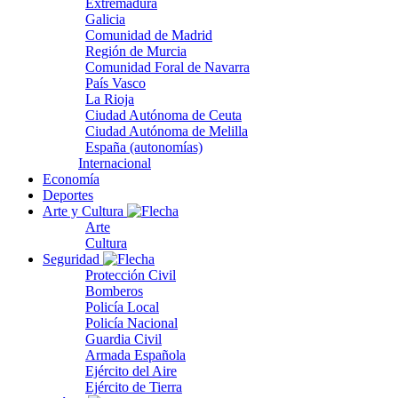
Extremadura
Galicia
Comunidad de Madrid
Región de Murcia
Comunidad Foral de Navarra
País Vasco
La Rioja
Ciudad Autónoma de Ceuta
Ciudad Autónoma de Melilla
España (autonomías)
Internacional
Economía
Deportes
Arte y Cultura
Arte
Cultura
Seguridad
Protección Civil
Bomberos
Policía Local
Policía Nacional
Guardia Civil
Armada Española
Ejército del Aire
Ejército de Tierra