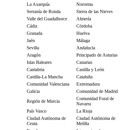
La Axarquía
Nororma
Serranía de Ronda
Sierra de las Nieves
Valle del Guadalhorce
Almería
Cádiz
Córdoba
Granada
Huelva
Jaén
Málaga
Sevilla
Andalucía
Aragón
Principado de Asturias
Islas Baleares
Canarias
Cantabria
Castilla y León
Castilla-La Mancha
Cataluña
Comunidad Valenciana
Extremadura
Galicia
Comunidad de Madrid
Comunidad Foral de
Región de Murcia
Navarra
País Vasco
La Rioja
Ciudad Autónoma de
Ciudad Autónoma de
Ceuta
Melilla