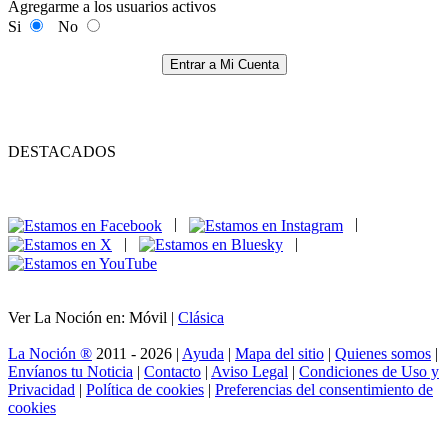
Agregarme a los usuarios activos
Si
No
Entrar a Mi Cuenta
DESTACADOS
|
|
|
|
Ver La Noción en: Móvil |
Clásica
La Noción ®
2011 - 2026 |
Ayuda
|
Mapa del sitio
|
Quienes somos
|
Envíanos tu Noticia
|
Contacto
|
Aviso Legal
|
Condiciones de Uso y
Privacidad
|
Política de cookies
|
Preferencias del consentimiento de
cookies