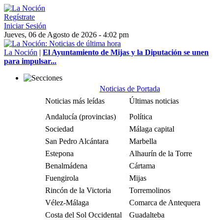
Regístrate
Iniciar Sesión
Jueves, 06 de Agosto de 2026 - 4:02 pm
La Noción
|
El Ayuntamiento de Mijas y la Diputación se unen
para impulsar...
Noticias de Portada
Noticias más leídas
Últimas noticias
Andalucía (provincias)
Política
Sociedad
Málaga capital
San Pedro Alcántara
Marbella
Estepona
Alhaurín de la Torre
Benalmádena
Cártama
Fuengirola
Mijas
Rincón de la Victoria
Torremolinos
Vélez-Málaga
Comarca de Antequera
Costa del Sol Occidental
Guadalteba