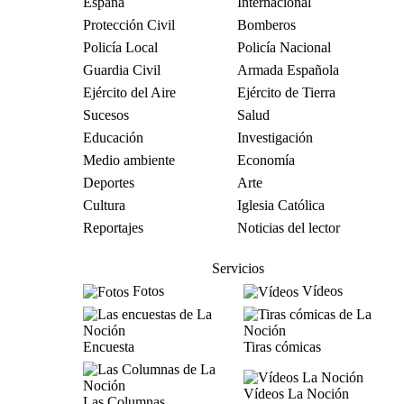
España
Internacional
Protección Civil
Bomberos
Policía Local
Policía Nacional
Guardia Civil
Armada Española
Ejército del Aire
Ejército de Tierra
Sucesos
Salud
Educación
Investigación
Medio ambiente
Economía
Deportes
Arte
Cultura
Iglesia Católica
Reportajes
Noticias del lector
Servicios
Fotos
Vídeos
Encuesta
Tiras cómicas
Vídeos La Noción
Las Columnas