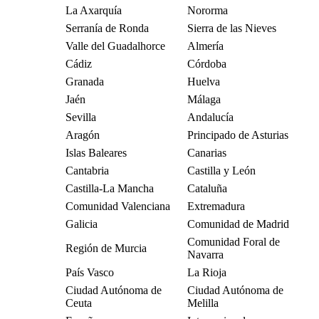
La Axarquía
Nororma
Serranía de Ronda
Sierra de las Nieves
Valle del Guadalhorce
Almería
Cádiz
Córdoba
Granada
Huelva
Jaén
Málaga
Sevilla
Andalucía
Aragón
Principado de Asturias
Islas Baleares
Canarias
Cantabria
Castilla y León
Castilla-La Mancha
Cataluña
Comunidad Valenciana
Extremadura
Galicia
Comunidad de Madrid
Comunidad Foral de
Región de Murcia
Navarra
País Vasco
La Rioja
Ciudad Autónoma de
Ciudad Autónoma de
Ceuta
Melilla