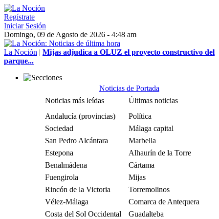
Regístrate
Iniciar Sesión
Domingo, 09 de Agosto de 2026 - 4:48 am
La Noción
|
Mijas adjudica a OLUZ el proyecto constructivo del
parque...
Noticias de Portada
Noticias más leídas
Últimas noticias
Andalucía (provincias)
Política
Sociedad
Málaga capital
San Pedro Alcántara
Marbella
Estepona
Alhaurín de la Torre
Benalmádena
Cártama
Fuengirola
Mijas
Rincón de la Victoria
Torremolinos
Vélez-Málaga
Comarca de Antequera
Costa del Sol Occidental
Guadalteba