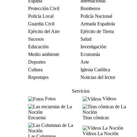
España
Internacional
Protección Civil
Bomberos
Policía Local
Policía Nacional
Guardia Civil
Armada Española
Ejército del Aire
Ejército de Tierra
Sucesos
Salud
Educación
Investigación
Medio ambiente
Economía
Deportes
Arte
Cultura
Iglesia Católica
Reportajes
Noticias del lector
Servicios
Fotos
Vídeos
Encuesta
Tiras cómicas
Vídeos La Noción
Las Columnas