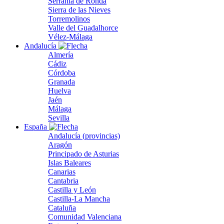
Serranía de Ronda
Sierra de las Nieves
Torremolinos
Valle del Guadalhorce
Vélez-Málaga
Andalucía
Almería
Cádiz
Córdoba
Granada
Huelva
Jaén
Málaga
Sevilla
España
Andalucía (provincias)
Aragón
Principado de Asturias
Islas Baleares
Canarias
Cantabria
Castilla y León
Castilla-La Mancha
Cataluña
Comunidad Valenciana