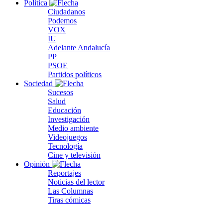
Política
Ciudadanos
Podemos
VOX
IU
Adelante Andalucía
PP
PSOE
Partidos políticos
Sociedad
Sucesos
Salud
Educación
Investigación
Medio ambiente
Videojuegos
Tecnología
Cine y televisión
Opinión
Reportajes
Noticias del lector
Las Columnas
Tiras cómicas