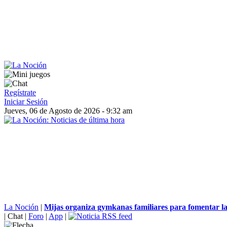
Regístrate
Iniciar Sesión
Jueves, 06 de Agosto de 2026 - 9:32 am
La Noción
|
Mijas organiza gymkanas familiares para fomentar la c
|
Chat
|
Foro
|
App
|