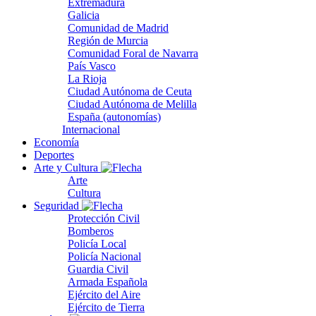
Extremadura
Galicia
Comunidad de Madrid
Región de Murcia
Comunidad Foral de Navarra
País Vasco
La Rioja
Ciudad Autónoma de Ceuta
Ciudad Autónoma de Melilla
España (autonomías)
Internacional
Economía
Deportes
Arte y Cultura
Arte
Cultura
Seguridad
Protección Civil
Bomberos
Policía Local
Policía Nacional
Guardia Civil
Armada Española
Ejército del Aire
Ejército de Tierra