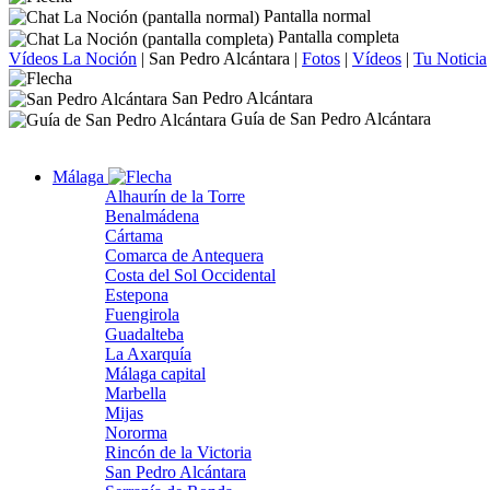
Pantalla normal
Pantalla completa
Vídeos La Noción
|
San Pedro Alcántara
|
Fotos
|
Vídeos
|
Tu Noticia
San Pedro Alcántara
Guía de San Pedro Alcántara
Málaga
Alhaurín de la Torre
Benalmádena
Cártama
Comarca de Antequera
Costa del Sol Occidental
Estepona
Fuengirola
Guadalteba
La Axarquía
Málaga capital
Marbella
Mijas
Nororma
Rincón de la Victoria
San Pedro Alcántara