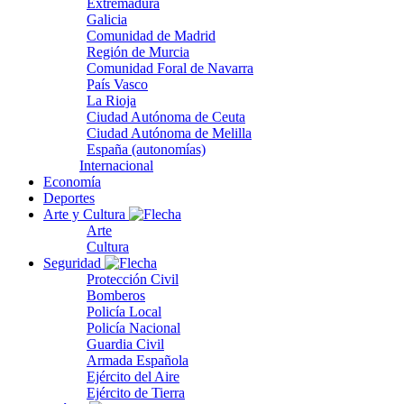
Extremadura
Galicia
Comunidad de Madrid
Región de Murcia
Comunidad Foral de Navarra
País Vasco
La Rioja
Ciudad Autónoma de Ceuta
Ciudad Autónoma de Melilla
España (autonomías)
Internacional
Economía
Deportes
Arte y Cultura
Arte
Cultura
Seguridad
Protección Civil
Bomberos
Policía Local
Policía Nacional
Guardia Civil
Armada Española
Ejército del Aire
Ejército de Tierra