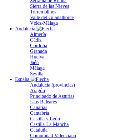
Serranía de Ronda
Sierra de las Nieves
Torremolinos
Valle del Guadalhorce
Vélez-Málaga
Andalucía
Almería
Cádiz
Córdoba
Granada
Huelva
Jaén
Málaga
Sevilla
España
Andalucía (provincias)
Aragón
Principado de Asturias
Islas Baleares
Canarias
Cantabria
Castilla y León
Castilla-La Mancha
Cataluña
Comunidad Valenciana