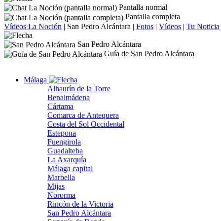
Pantalla normal
Pantalla completa
Vídeos La Noción
|
San Pedro Alcántara
|
Fotos
|
Vídeos
|
Tu Noticia
San Pedro Alcántara
Guía de San Pedro Alcántara
Málaga
Alhaurín de la Torre
Benalmádena
Cártama
Comarca de Antequera
Costa del Sol Occidental
Estepona
Fuengirola
Guadalteba
La Axarquía
Málaga capital
Marbella
Mijas
Nororma
Rincón de la Victoria
San Pedro Alcántara