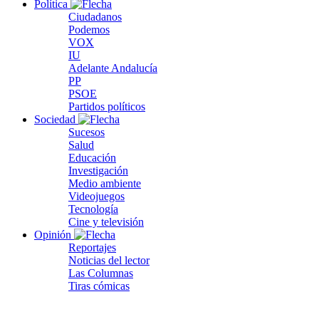
Política
Ciudadanos
Podemos
VOX
IU
Adelante Andalucía
PP
PSOE
Partidos políticos
Sociedad
Sucesos
Salud
Educación
Investigación
Medio ambiente
Videojuegos
Tecnología
Cine y televisión
Opinión
Reportajes
Noticias del lector
Las Columnas
Tiras cómicas