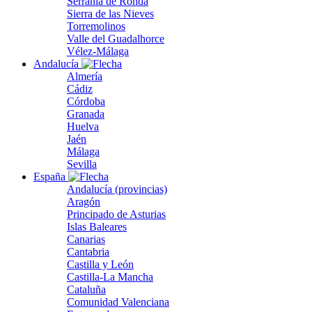
Serranía de Ronda
Sierra de las Nieves
Torremolinos
Valle del Guadalhorce
Vélez-Málaga
Andalucía
Almería
Cádiz
Córdoba
Granada
Huelva
Jaén
Málaga
Sevilla
España
Andalucía (provincias)
Aragón
Principado de Asturias
Islas Baleares
Canarias
Cantabria
Castilla y León
Castilla-La Mancha
Cataluña
Comunidad Valenciana