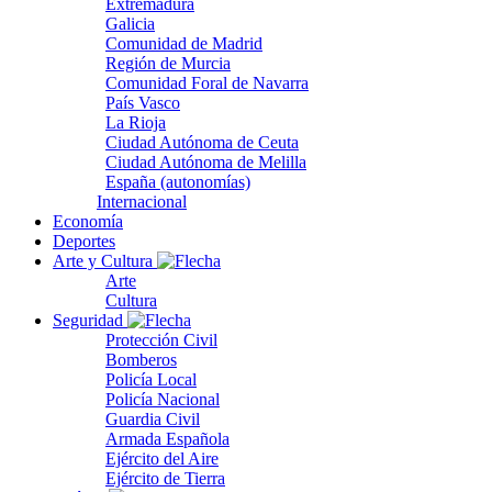
Extremadura
Galicia
Comunidad de Madrid
Región de Murcia
Comunidad Foral de Navarra
País Vasco
La Rioja
Ciudad Autónoma de Ceuta
Ciudad Autónoma de Melilla
España (autonomías)
Internacional
Economía
Deportes
Arte y Cultura
Arte
Cultura
Seguridad
Protección Civil
Bomberos
Policía Local
Policía Nacional
Guardia Civil
Armada Española
Ejército del Aire
Ejército de Tierra