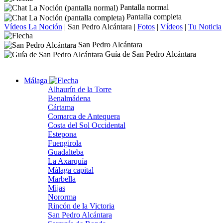
Pantalla normal
Pantalla completa
Vídeos La Noción
|
San Pedro Alcántara
|
Fotos
|
Vídeos
|
Tu Noticia
San Pedro Alcántara
Guía de San Pedro Alcántara
Málaga
Alhaurín de la Torre
Benalmádena
Cártama
Comarca de Antequera
Costa del Sol Occidental
Estepona
Fuengirola
Guadalteba
La Axarquía
Málaga capital
Marbella
Mijas
Nororma
Rincón de la Victoria
San Pedro Alcántara