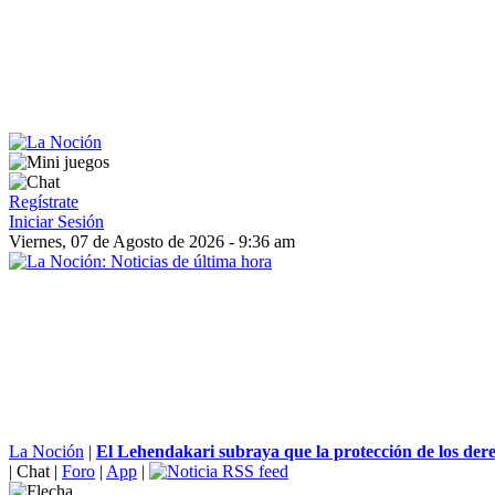
Regístrate
Iniciar Sesión
Viernes, 07 de Agosto de 2026 - 9:36 am
La Noción
|
El Lehendakari subraya que la protección de los derec
|
Chat
|
Foro
|
App
|