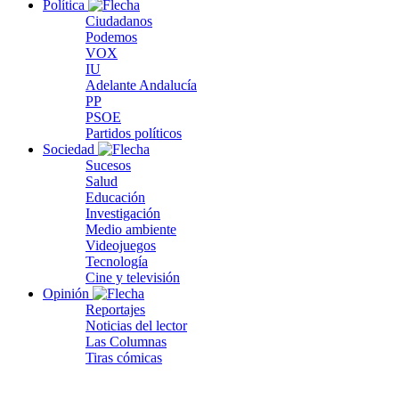
Política
Ciudadanos
Podemos
VOX
IU
Adelante Andalucía
PP
PSOE
Partidos políticos
Sociedad
Sucesos
Salud
Educación
Investigación
Medio ambiente
Videojuegos
Tecnología
Cine y televisión
Opinión
Reportajes
Noticias del lector
Las Columnas
Tiras cómicas