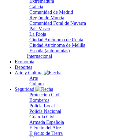
Extremadura
Galicia
Comunidad de Madrid
Región de Murcia
Comunidad Foral de Navarra
País Vasco
La Rioja
Ciudad Autónoma de Ceuta
Ciudad Autónoma de Melilla
España (autonomías)
Internacional
Economía
Deportes
Arte y Cultura
Arte
Cultura
Seguridad
Protección Civil
Bomberos
Policía Local
Policía Nacional
Guardia Civil
Armada Española
Ejército del Aire
Ejército de Tierra