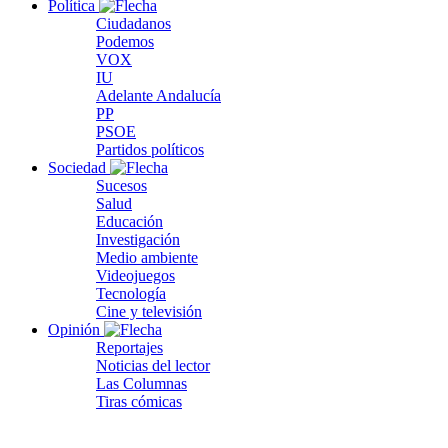
Política
Ciudadanos
Podemos
VOX
IU
Adelante Andalucía
PP
PSOE
Partidos políticos
Sociedad
Sucesos
Salud
Educación
Investigación
Medio ambiente
Videojuegos
Tecnología
Cine y televisión
Opinión
Reportajes
Noticias del lector
Las Columnas
Tiras cómicas