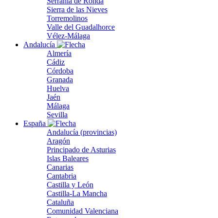
Serranía de Ronda
Sierra de las Nieves
Torremolinos
Valle del Guadalhorce
Vélez-Málaga
Andalucía
Almería
Cádiz
Córdoba
Granada
Huelva
Jaén
Málaga
Sevilla
España
Andalucía (provincias)
Aragón
Principado de Asturias
Islas Baleares
Canarias
Cantabria
Castilla y León
Castilla-La Mancha
Cataluña
Comunidad Valenciana