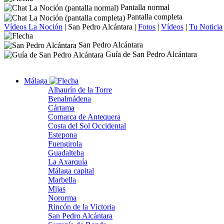
Pantalla normal
Pantalla completa
Vídeos La Noción
|
San Pedro Alcántara
|
Fotos
|
Vídeos
|
Tu Noticia
San Pedro Alcántara
Guía de San Pedro Alcántara
Málaga
Alhaurín de la Torre
Benalmádena
Cártama
Comarca de Antequera
Costa del Sol Occidental
Estepona
Fuengirola
Guadalteba
La Axarquía
Málaga capital
Marbella
Mijas
Nororma
Rincón de la Victoria
San Pedro Alcántara