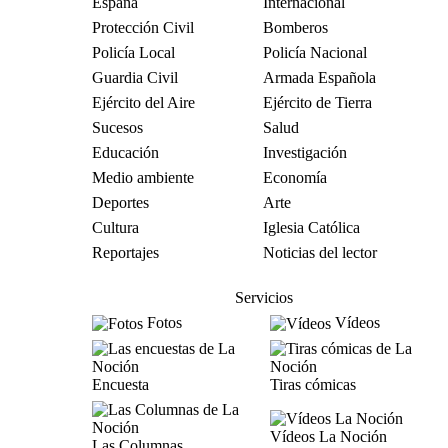
España
Internacional
Protección Civil
Bomberos
Policía Local
Policía Nacional
Guardia Civil
Armada Española
Ejército del Aire
Ejército de Tierra
Sucesos
Salud
Educación
Investigación
Medio ambiente
Economía
Deportes
Arte
Cultura
Iglesia Católica
Reportajes
Noticias del lector
Servicios
Fotos
Vídeos
Encuesta
Tiras cómicas
Vídeos La Noción
Las Columnas