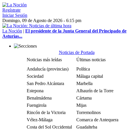
Regístrate
Iniciar Sesión
Domingo, 09 de Agosto de 2026 - 6:15 pm
La Noción
|
El presidente de la Junta General del Principado de
Asturias...
Noticias de Portada
Noticias más leídas
Últimas noticias
Andalucía (provincias)
Política
Sociedad
Málaga capital
San Pedro Alcántara
Marbella
Estepona
Alhaurín de la Torre
Benalmádena
Cártama
Fuengirola
Mijas
Rincón de la Victoria
Torremolinos
Vélez-Málaga
Comarca de Antequera
Costa del Sol Occidental
Guadalteba