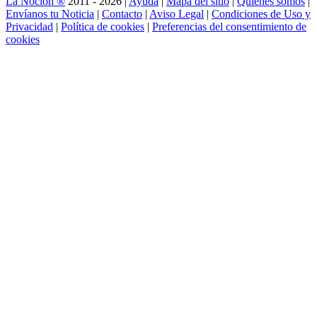
La Noción ®
2011 - 2026 |
Ayuda
|
Mapa del sitio
|
Quienes somos
|
Envíanos tu Noticia
|
Contacto
|
Aviso Legal
|
Condiciones de Uso y
Privacidad
|
Política de cookies
|
Preferencias del consentimiento de
cookies