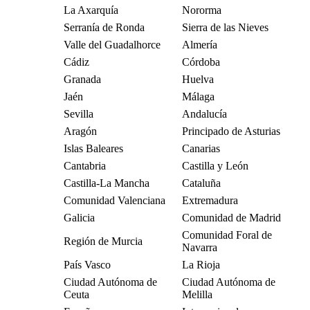
La Axarquía
Nororma
Serranía de Ronda
Sierra de las Nieves
Valle del Guadalhorce
Almería
Cádiz
Córdoba
Granada
Huelva
Jaén
Málaga
Sevilla
Andalucía
Aragón
Principado de Asturias
Islas Baleares
Canarias
Cantabria
Castilla y León
Castilla-La Mancha
Cataluña
Comunidad Valenciana
Extremadura
Galicia
Comunidad de Madrid
Comunidad Foral de
Región de Murcia
Navarra
País Vasco
La Rioja
Ciudad Autónoma de
Ciudad Autónoma de
Ceuta
Melilla