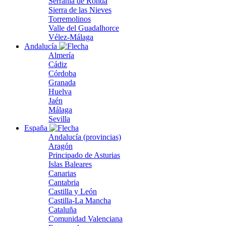
Serranía de Ronda
Sierra de las Nieves
Torremolinos
Valle del Guadalhorce
Vélez-Málaga
Andalucía
Almería
Cádiz
Córdoba
Granada
Huelva
Jaén
Málaga
Sevilla
España
Andalucía (provincias)
Aragón
Principado de Asturias
Islas Baleares
Canarias
Cantabria
Castilla y León
Castilla-La Mancha
Cataluña
Comunidad Valenciana