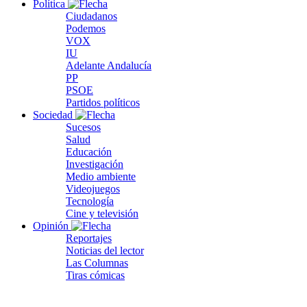
Política
Ciudadanos
Podemos
VOX
IU
Adelante Andalucía
PP
PSOE
Partidos políticos
Sociedad
Sucesos
Salud
Educación
Investigación
Medio ambiente
Videojuegos
Tecnología
Cine y televisión
Opinión
Reportajes
Noticias del lector
Las Columnas
Tiras cómicas