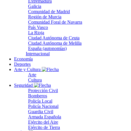
Extremadura
Galicia
Comunidad de Madrid
Región de Murcia
Comunidad Foral de Navarra
País Vasco
La Rioja
Ciudad Autónoma de Ceuta
Ciudad Autónoma de Melilla
España (autonomías)
Internacional
Economía
Deportes
Arte y Cultura
Arte
Cultura
Seguridad
Protección Civil
Bomberos
Policía Local
Policía Nacional
Guardia Civil
Armada Española
Ejército del Aire
Ejército de Tierra