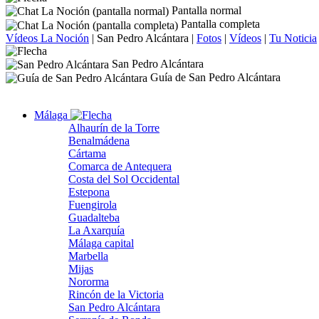
Pantalla normal
Pantalla completa
Vídeos La Noción
|
San Pedro Alcántara
|
Fotos
|
Vídeos
|
Tu Noticia
San Pedro Alcántara
Guía de San Pedro Alcántara
Málaga
Alhaurín de la Torre
Benalmádena
Cártama
Comarca de Antequera
Costa del Sol Occidental
Estepona
Fuengirola
Guadalteba
La Axarquía
Málaga capital
Marbella
Mijas
Nororma
Rincón de la Victoria
San Pedro Alcántara